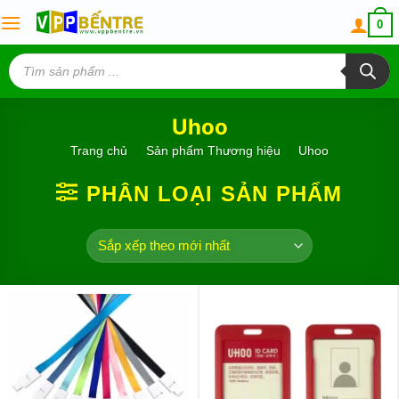
Skip
0
to
content
Tìm
kiếm
sản
phẩm
Uhoo
Trang chủ
/
Sản phẩm Thương hiệu
/
Uhoo
PHÂN LOẠI SẢN PHẨM