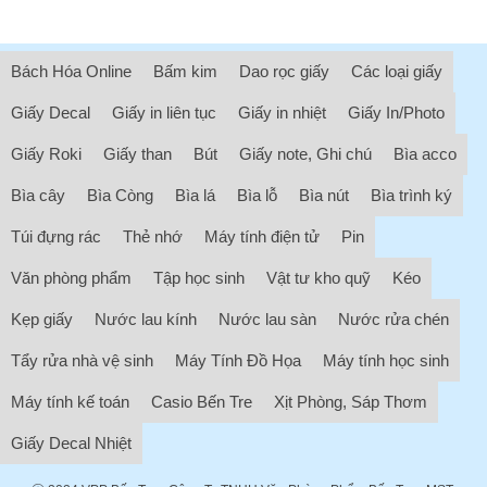
Bách Hóa Online
Bấm kim
Dao rọc giấy
Các loại giấy
Giấy Decal
Giấy in liên tục
Giấy in nhiệt
Giấy In/Photo
Giấy Roki
Giấy than
Bút
Giấy note, Ghi chú
Bìa acco
Bìa cây
Bìa Còng
Bìa lá
Bìa lỗ
Bìa nút
Bìa trình ký
Túi đựng rác
Thẻ nhớ
Máy tính điện tử
Pin
Văn phòng phẩm
Tập học sinh
Vật tư kho quỹ
Kéo
Kẹp giấy
Nước lau kính
Nước lau sàn
Nước rửa chén
Tẩy rửa nhà vệ sinh
Máy Tính Đồ Họa
Máy tính học sinh
Máy tính kế toán
Casio Bến Tre
Xịt Phòng, Sáp Thơm
Giấy Decal Nhiệt