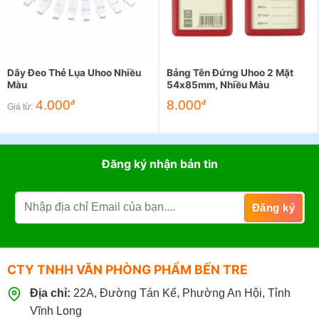
Dây Đeo Thẻ Lụa Uhoo Nhiều
Bảng Tên Đứng Uhoo 2 Mặt
Màu
54x85mm, Nhiều Màu
4.000
8.000
đ
đ
Giá từ:
Đăng ký nhận bản tin
CTY TNHH VĂN PHÒNG PHẨM BẾN TRE
Địa chỉ:
22A, Đường Tán Kế, Phường An Hội, Tỉnh
Vĩnh Long