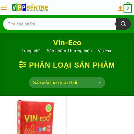
Skip
0
to
content
Tìm
kiếm
sản
phẩm
Vin-Eco
Trang chủ
/
Sản phẩm Thương hiệu
/
Vin-Eco
PHÂN LOẠI SẢN PHẨM