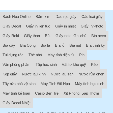
Bách Hóa Online
Bấm kim
Dao rọc giấy
Các loại giấy
Giấy Decal
Giấy in liên tục
Giấy in nhiệt
Giấy In/Photo
Giấy Roki
Giấy than
Bút
Giấy note, Ghi chú
Bìa acco
Bìa cây
Bìa Còng
Bìa lá
Bìa lỗ
Bìa nút
Bìa trình ký
Túi đựng rác
Thẻ nhớ
Máy tính điện tử
Pin
Văn phòng phẩm
Tập học sinh
Vật tư kho quỹ
Kéo
Kẹp giấy
Nước lau kính
Nước lau sàn
Nước rửa chén
Tẩy rửa nhà vệ sinh
Máy Tính Đồ Họa
Máy tính học sinh
Máy tính kế toán
Casio Bến Tre
Xịt Phòng, Sáp Thơm
Giấy Decal Nhiệt