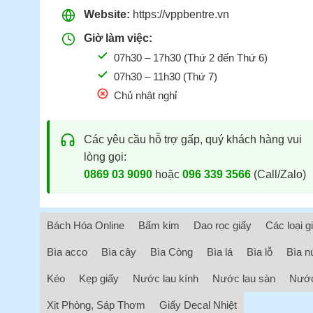
Website:
https://vppbentre.vn
Giờ làm việc:
07h30 – 17h30 (Thứ 2 đến Thứ 6)
07h30 – 11h30 (Thứ 7)
Chủ nhật nghỉ
Các yêu cầu hỗ trợ gấp, quý khách hàng vui
lòng gọi:
0869 03 9090
hoặc
096 339 3566
(Call/Zalo)
Bách Hóa Online
Bấm kim
Dao rọc giấy
Các loại g
Bìa acco
Bìa cây
Bìa Còng
Bìa lá
Bìa lỗ
Bìa n
Kéo
Kẹp giấy
Nước lau kính
Nước lau sàn
Nước
Xịt Phòng, Sáp Thơm
Giấy Decal Nhiệt