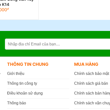
 K14
Giá
000
đ
hiện
tại
0đ.
là:
1.950.000đ.
THÔNG TIN CHUNG
MUA HÀNG
,
Giới thiệu
Chính sách bảo mật
Thông tin công ty
Chính sách giá bán
Điều khoản sử dụng
Chính sách bán hàn
Thông báo
Chính sách vận chu