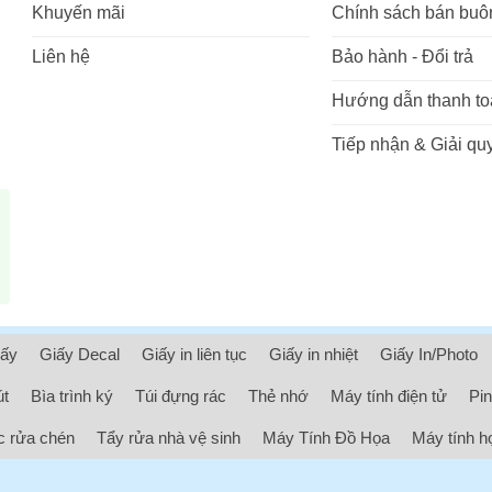
Khuyến mãi
Chính sách bán buô
Liên hệ
Bảo hành - Đổi trả
Hướng dẫn thanh to
Tiếp nhận & Giải quy
iấy
Giấy Decal
Giấy in liên tục
Giấy in nhiệt
Giấy In/Photo
út
Bìa trình ký
Túi đựng rác
Thẻ nhớ
Máy tính điện tử
Pin
 rửa chén
Tẩy rửa nhà vệ sinh
Máy Tính Đồ Họa
Máy tính h