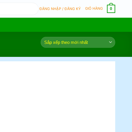
GIỎ HÀNG
0
ĐĂNG NHẬP / ĐĂNG KÝ