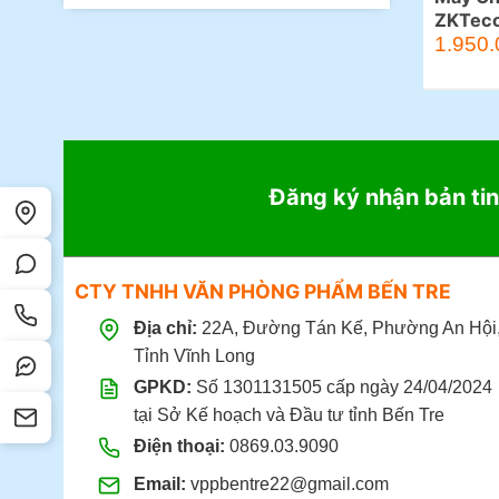
ZKTeco
Giá
1.950.
gốc
là:
2.699.00
Đăng ký nhận bản tin
CTY TNHH VĂN PHÒNG PHẨM BẾN TRE
Địa chỉ:
22A, Đường Tán Kế, Phường An Hội
Tỉnh Vĩnh Long
GPKD:
Số 1301131505 cấp ngày 24/04/2024
tại Sở Kế hoạch và Đầu tư tỉnh Bến Tre
Điện thoại:
0869.03.9090
Email:
vppbentre22@gmail.com