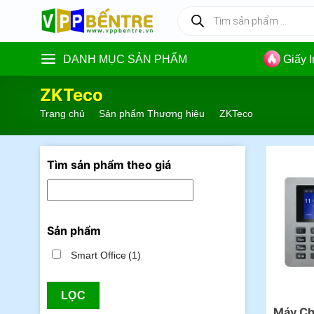
Skip
Tìm
kiếm
to
sản
content
phẩm
DANH MỤC SẢN PHẨM
Giấy 
ZKTeco
Trang chủ
/
Sản phẩm Thương hiệu
/
ZKTeco
Tìm sản phẩm theo giá
Sản phẩm
Smart Office
(1)
LỌC
Máy Ch