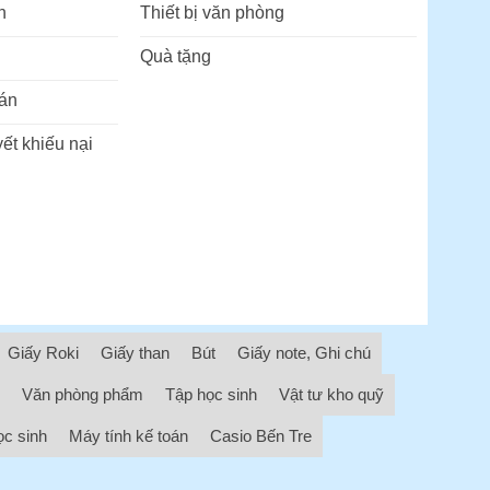
n
Thiết bị văn phòng
Quà tặng
án
ết khiếu nại
Giấy Roki
Giấy than
Bút
Giấy note, Ghi chú
Văn phòng phẩm
Tập học sinh
Vật tư kho quỹ
ọc sinh
Máy tính kế toán
Casio Bến Tre