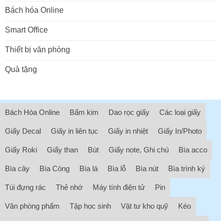
Bách hóa Online
Smart Office
Thiết bị văn phòng
Quà tặng
Bách Hóa Online
Bấm kim
Dao rọc giấy
Các loại giấy
Giấy Decal
Giấy in liên tục
Giấy in nhiệt
Giấy In/Photo
Giấy Roki
Giấy than
Bút
Giấy note, Ghi chú
Bìa acco
Bìa cây
Bìa Còng
Bìa lá
Bìa lỗ
Bìa nút
Bìa trình ký
Túi đựng rác
Thẻ nhớ
Máy tính điện tử
Pin
Văn phòng phẩm
Tập học sinh
Vật tư kho quỹ
Kéo