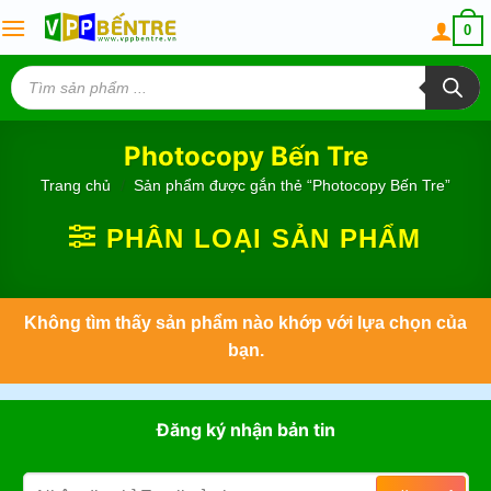
Skip
0
to
content
Tìm
kiếm
sản
phẩm
Photocopy Bến Tre
Trang chủ
/
Sản phẩm được gắn thẻ “Photocopy Bến Tre”
PHÂN LOẠI SẢN PHẨM
Không tìm thấy sản phẩm nào khớp với lựa chọn của
bạn.
Đăng ký nhận bản tin