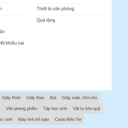
n
Thiết bị văn phòng
Quà tặng
án
ết khiếu nại
Giấy Roki
Giấy than
Bút
Giấy note, Ghi chú
Văn phòng phẩm
Tập học sinh
Vật tư kho quỹ
ọc sinh
Máy tính kế toán
Casio Bến Tre