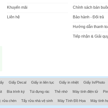
Khuyến mãi
Chính sách bán buô
Liên hệ
Bảo hành - Đổi trả
Hướng dẫn thanh to
Tiếp nhận & Giải quy
iấy
Giấy Decal
Giấy in liên tục
Giấy in nhiệt
Giấy In/Photo
út
Bìa trình ký
Túi đựng rác
Thẻ nhớ
Máy tính điện tử
Pin
 rửa chén
Tẩy rửa nhà vệ sinh
Máy Tính Đồ Họa
Máy tính h