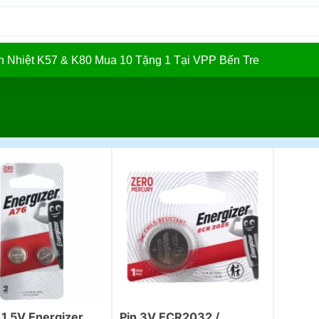
In Nhiệt K57 & K80 Mua 10 Tặng 1 Tại VPP Bến Tre
 1.5V Energizer
Pin 3V ECR2032 /