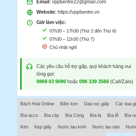
Email:
vppbentre22@gmail.com
Website:
https://vppbentre.vn
Giờ làm việc:
07h30 – 17h30 (Thứ 2 đến Thứ 6)
07h30 – 11h30 (Thứ 7)
Chủ nhật nghỉ
Các yêu cầu hỗ trợ gấp, quý khách hàng vui
lòng gọi:
0869 03 9090
hoặc
096 339 3566
(Call/Zalo)
Bách Hóa Online
Bấm kim
Dao rọc giấy
Các loại g
Bìa acco
Bìa cây
Bìa Còng
Bìa lá
Bìa lỗ
Bìa n
Kéo
Kẹp giấy
Nước lau kính
Nước lau sàn
Nước