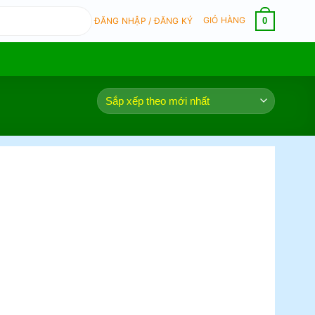
GIỎ HÀNG
0
ĐĂNG NHẬP / ĐĂNG KÝ