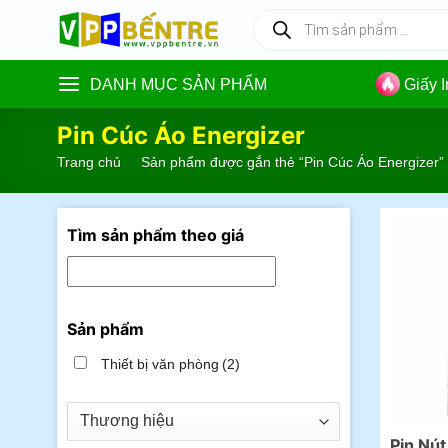
Skip
Tìm
kiếm
to
sản
content
phẩm
DANH MỤC SẢN PHẨM
Giấy 
Pin Cúc Áo Energizer
Trang chủ
/
Sản phẩm được gắn thẻ “Pin Cúc Áo Energizer”
Tìm sản phẩm theo giá
Sản phẩm
Thiết bị văn phòng
(2)
Pin Nút