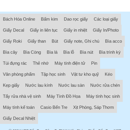
Bách Hóa Online
Bấm kim
Dao rọc giấy
Các loại giấy
Giấy Decal
Giấy in liên tục
Giấy in nhiệt
Giấy In/Photo
Giấy Roki
Giấy than
Bút
Giấy note, Ghi chú
Bìa acco
Bìa cây
Bìa Còng
Bìa lá
Bìa lỗ
Bìa nút
Bìa trình ký
Túi đựng rác
Thẻ nhớ
Máy tính điện tử
Pin
Văn phòng phẩm
Tập học sinh
Vật tư kho quỹ
Kéo
Kẹp giấy
Nước lau kính
Nước lau sàn
Nước rửa chén
Tẩy rửa nhà vệ sinh
Máy Tính Đồ Họa
Máy tính học sinh
Máy tính kế toán
Casio Bến Tre
Xịt Phòng, Sáp Thơm
Giấy Decal Nhiệt