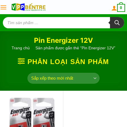
Skip
0
to
content
Tìm
kiếm
sản
phẩm
Pin Energizer 12V
Trang chủ
/
Sản phẩm được gắn thẻ “Pin Energizer 12V”
PHÂN LOẠI SẢN PHẨM