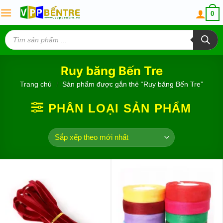
Skip
0
to
content
Tìm
kiếm
sản
phẩm
Ruy băng Bến Tre
Trang chủ
/
Sản phẩm được gắn thẻ “Ruy băng Bến Tre”
PHÂN LOẠI SẢN PHẨM