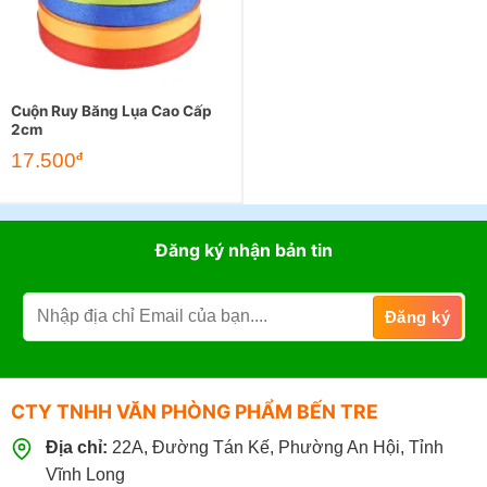
Cuộn Ruy Băng Lụa Cao Cấp
2cm
17.500
đ
Đăng ký nhận bản tin
CTY TNHH VĂN PHÒNG PHẨM BẾN TRE
Địa chỉ:
22A, Đường Tán Kế, Phường An Hội, Tỉnh
Vĩnh Long