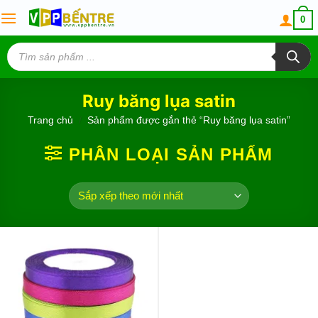
Skip
0
to
content
Tìm
kiếm
sản
phẩm
Ruy băng lụa satin
Trang chủ
/
Sản phẩm được gắn thẻ “Ruy băng lụa satin”
PHÂN LOẠI SẢN PHẨM