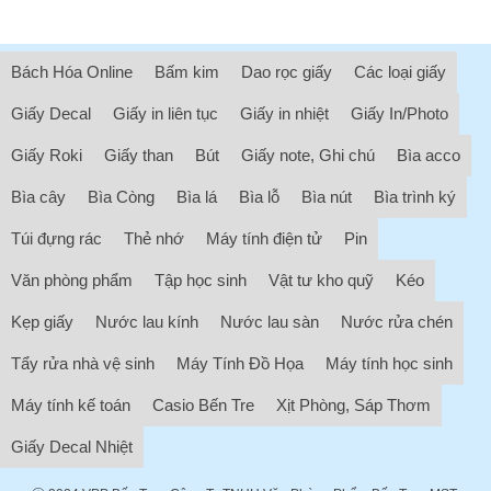
Bách Hóa Online
Bấm kim
Dao rọc giấy
Các loại giấy
Giấy Decal
Giấy in liên tục
Giấy in nhiệt
Giấy In/Photo
Giấy Roki
Giấy than
Bút
Giấy note, Ghi chú
Bìa acco
Bìa cây
Bìa Còng
Bìa lá
Bìa lỗ
Bìa nút
Bìa trình ký
Túi đựng rác
Thẻ nhớ
Máy tính điện tử
Pin
Văn phòng phẩm
Tập học sinh
Vật tư kho quỹ
Kéo
Kẹp giấy
Nước lau kính
Nước lau sàn
Nước rửa chén
Tẩy rửa nhà vệ sinh
Máy Tính Đồ Họa
Máy tính học sinh
Máy tính kế toán
Casio Bến Tre
Xịt Phòng, Sáp Thơm
Giấy Decal Nhiệt