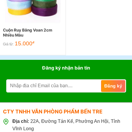
Cuộn Ruy Băng Voan 2cm
Nhiều Màu
15.000
đ
Giá từ:
Đăng ký nhận bản tin
CTY TNHH VĂN PHÒNG PHẨM BẾN TRE
Địa chỉ:
22A, Đường Tán Kế, Phường An Hội, Tỉnh
Vĩnh Long