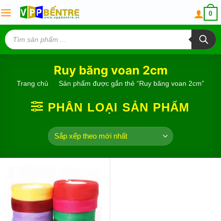
Skip
0
to
content
Tìm
kiếm
sản
phẩm
Ruy băng voan 2cm
Trang chủ
/
Sản phẩm được gắn thẻ “Ruy băng voan 2cm”
PHÂN LOẠI SẢN PHẨM