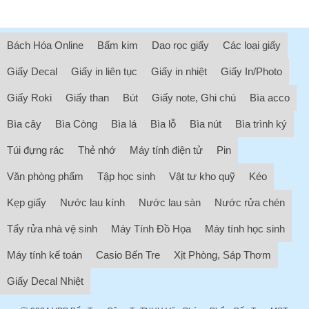
Bách Hóa Online
Bấm kim
Dao rọc giấy
Các loại giấy
Giấy Decal
Giấy in liên tục
Giấy in nhiệt
Giấy In/Photo
Giấy Roki
Giấy than
Bút
Giấy note, Ghi chú
Bìa acco
Bìa cây
Bìa Còng
Bìa lá
Bìa lỗ
Bìa nút
Bìa trình ký
Túi đựng rác
Thẻ nhớ
Máy tính điện tử
Pin
Văn phòng phẩm
Tập học sinh
Vật tư kho quỹ
Kéo
Kẹp giấy
Nước lau kính
Nước lau sàn
Nước rửa chén
Tẩy rửa nhà vệ sinh
Máy Tính Đồ Họa
Máy tính học sinh
Máy tính kế toán
Casio Bến Tre
Xịt Phòng, Sáp Thơm
Giấy Decal Nhiệt