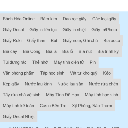
Bách Hóa Online
Bấm kim
Dao rọc giấy
Các loại giấy
Giấy Decal
Giấy in liên tục
Giấy in nhiệt
Giấy In/Photo
Giấy Roki
Giấy than
Bút
Giấy note, Ghi chú
Bìa acco
Bìa cây
Bìa Còng
Bìa lá
Bìa lỗ
Bìa nút
Bìa trình ký
Túi đựng rác
Thẻ nhớ
Máy tính điện tử
Pin
Văn phòng phẩm
Tập học sinh
Vật tư kho quỹ
Kéo
Kẹp giấy
Nước lau kính
Nước lau sàn
Nước rửa chén
Tẩy rửa nhà vệ sinh
Máy Tính Đồ Họa
Máy tính học sinh
Máy tính kế toán
Casio Bến Tre
Xịt Phòng, Sáp Thơm
Giấy Decal Nhiệt