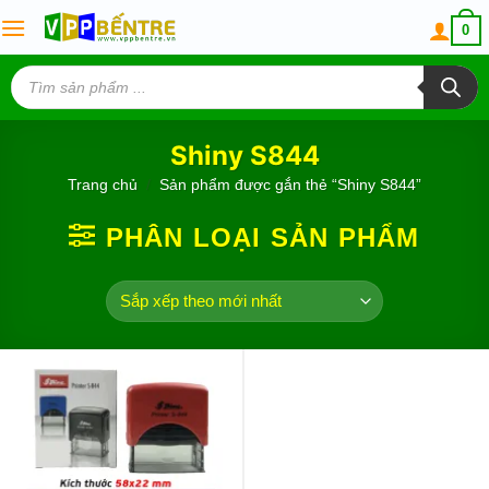
Skip
0
to
content
Tìm
kiếm
sản
phẩm
Shiny S844
Trang chủ
/
Sản phẩm được gắn thẻ “Shiny S844”
PHÂN LOẠI SẢN PHẨM