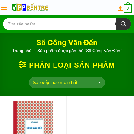
Skip
0
to
content
Tìm
kiếm
sản
phẩm
Sổ Công Văn Đến
Trang chủ
/
Sản phẩm được gắn thẻ “Sổ Công Văn Đến”
PHÂN LOẠI SẢN PHẨM