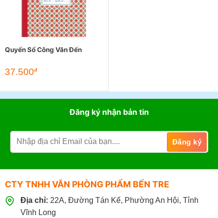
Quyển Sổ Công Văn Đến
37.500
đ
Đăng ký nhận bản tin
CTY TNHH VĂN PHÒNG PHẨM BẾN TRE
Địa chỉ:
22A, Đường Tán Kế, Phường An Hội, Tỉnh
Vĩnh Long