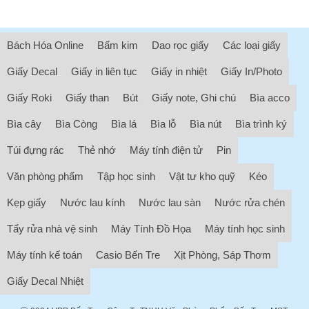
Bách Hóa Online
Bấm kim
Dao rọc giấy
Các loại giấy
Giấy Decal
Giấy in liên tục
Giấy in nhiệt
Giấy In/Photo
Giấy Roki
Giấy than
Bút
Giấy note, Ghi chú
Bìa acco
Bìa cây
Bìa Còng
Bìa lá
Bìa lỗ
Bìa nút
Bìa trình ký
Túi đựng rác
Thẻ nhớ
Máy tính điện tử
Pin
Văn phòng phẩm
Tập học sinh
Vật tư kho quỹ
Kéo
Kẹp giấy
Nước lau kính
Nước lau sàn
Nước rửa chén
Tẩy rửa nhà vệ sinh
Máy Tính Đồ Họa
Máy tính học sinh
Máy tính kế toán
Casio Bến Tre
Xịt Phòng, Sáp Thơm
Giấy Decal Nhiệt