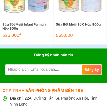
Sữa Bột Meiji Infant Formula
Sữa Bột Meiji Số 0 Hộp 800g
Hộp 800g
535.000
565.000
đ
đ
Đăng ký nhận bản tin
CTY TNHH VĂN PHÒNG PHẨM BẾN TRE
Địa chỉ:
22A, Đường Tán Kế, Phường An Hội, Tỉnh
Vĩnh Long