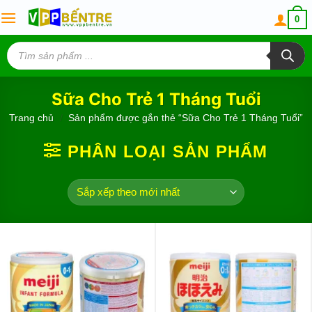
Skip
0
to
content
Tìm
kiếm
sản
phẩm
Sữa Cho Trẻ 1 Tháng Tuổi
Trang chủ
/
Sản phẩm được gắn thẻ “Sữa Cho Trẻ 1 Tháng Tuổi”
PHÂN LOẠI SẢN PHẨM