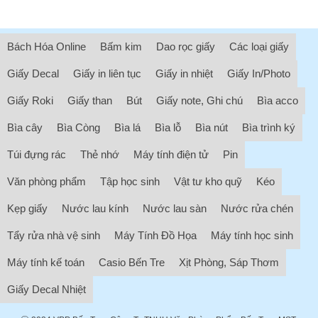
Bách Hóa Online
Bấm kim
Dao rọc giấy
Các loại giấy
Giấy Decal
Giấy in liên tục
Giấy in nhiệt
Giấy In/Photo
Giấy Roki
Giấy than
Bút
Giấy note, Ghi chú
Bìa acco
Bìa cây
Bìa Còng
Bìa lá
Bìa lỗ
Bìa nút
Bìa trình ký
Túi đựng rác
Thẻ nhớ
Máy tính điện tử
Pin
Văn phòng phẩm
Tập học sinh
Vật tư kho quỹ
Kéo
Kẹp giấy
Nước lau kính
Nước lau sàn
Nước rửa chén
Tẩy rửa nhà vệ sinh
Máy Tính Đồ Họa
Máy tính học sinh
Máy tính kế toán
Casio Bến Tre
Xịt Phòng, Sáp Thơm
Giấy Decal Nhiệt