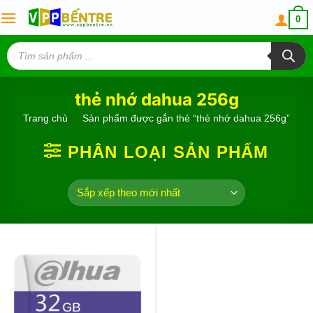
Skip
0
to
content
Tìm
kiếm
sản
phẩm
thẻ nhớ dahua 256g
Trang chủ
/
Sản phẩm được gắn thẻ “thẻ nhớ dahua 256g”
PHÂN LOẠI SẢN PHẨM