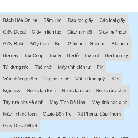
Bách Hóa Online
Bấm kim
Dao rọc giấy
Các loại giấy
Giấy Decal
Giấy in liên tục
Giấy in nhiệt
Giấy In/Photo
Giấy Roki
Giấy than
Bút
Giấy note, Ghi chú
Bìa acco
Bìa cây
Bìa Còng
Bìa lá
Bìa lỗ
Bìa nút
Bìa trình ký
Túi đựng rác
Thẻ nhớ
Máy tính điện tử
Pin
Văn phòng phẩm
Tập học sinh
Vật tư kho quỹ
Kéo
Kẹp giấy
Nước lau kính
Nước lau sàn
Nước rửa chén
Tẩy rửa nhà vệ sinh
Máy Tính Đồ Họa
Máy tính học sinh
Máy tính kế toán
Casio Bến Tre
Xịt Phòng, Sáp Thơm
Giấy Decal Nhiệt