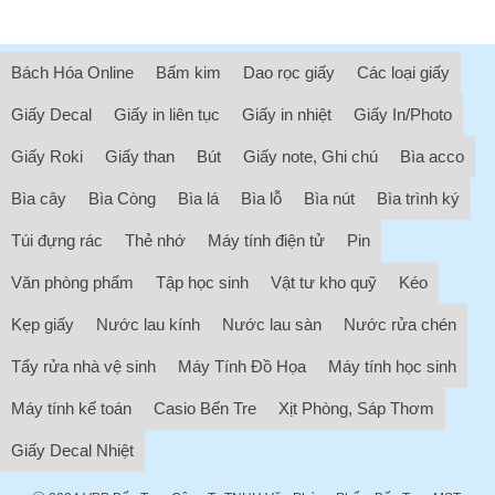
Bách Hóa Online
Bấm kim
Dao rọc giấy
Các loại giấy
Giấy Decal
Giấy in liên tục
Giấy in nhiệt
Giấy In/Photo
Giấy Roki
Giấy than
Bút
Giấy note, Ghi chú
Bìa acco
Bìa cây
Bìa Còng
Bìa lá
Bìa lỗ
Bìa nút
Bìa trình ký
Túi đựng rác
Thẻ nhớ
Máy tính điện tử
Pin
Văn phòng phẩm
Tập học sinh
Vật tư kho quỹ
Kéo
Kẹp giấy
Nước lau kính
Nước lau sàn
Nước rửa chén
Tẩy rửa nhà vệ sinh
Máy Tính Đồ Họa
Máy tính học sinh
Máy tính kế toán
Casio Bến Tre
Xịt Phòng, Sáp Thơm
Giấy Decal Nhiệt