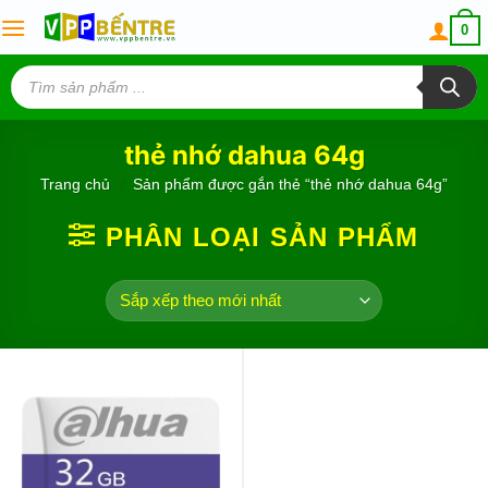
Skip
0
to
content
Tìm
kiếm
sản
phẩm
thẻ nhớ dahua 64g
Trang chủ
/
Sản phẩm được gắn thẻ “thẻ nhớ dahua 64g”
PHÂN LOẠI SẢN PHẨM