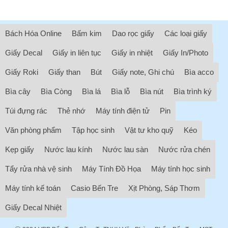
Bách Hóa Online
Bấm kim
Dao rọc giấy
Các loại giấy
Giấy Decal
Giấy in liên tục
Giấy in nhiệt
Giấy In/Photo
Giấy Roki
Giấy than
Bút
Giấy note, Ghi chú
Bìa acco
Bìa cây
Bìa Còng
Bìa lá
Bìa lỗ
Bìa nút
Bìa trình ký
Túi đựng rác
Thẻ nhớ
Máy tính điện tử
Pin
Văn phòng phẩm
Tập học sinh
Vật tư kho quỹ
Kéo
Kẹp giấy
Nước lau kính
Nước lau sàn
Nước rửa chén
Tẩy rửa nhà vệ sinh
Máy Tính Đồ Họa
Máy tính học sinh
Máy tính kế toán
Casio Bến Tre
Xịt Phòng, Sáp Thơm
Giấy Decal Nhiệt