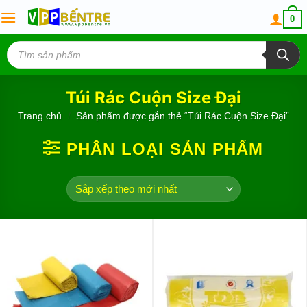
Skip
0
to
content
Tìm
kiếm
sản
phẩm
Túi Rác Cuộn Size Đại
Trang chủ
/
Sản phẩm được gắn thẻ “Túi Rác Cuộn Size Đại”
PHÂN LOẠI SẢN PHẨM