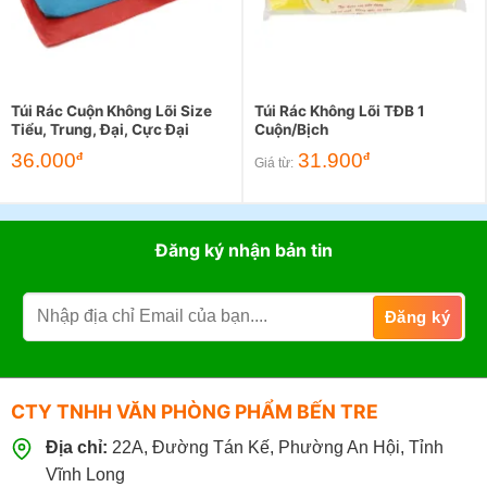
Túi Rác Cuộn Không Lõi Size
Túi Rác Không Lõi TĐB 1
Tiểu, Trung, Đại, Cực Đại
Cuộn/Bịch
36.000
31.900
đ
đ
Giá từ:
Đăng ký nhận bản tin
CTY TNHH VĂN PHÒNG PHẨM BẾN TRE
Địa chỉ:
22A, Đường Tán Kế, Phường An Hội, Tỉnh
Vĩnh Long