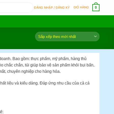
GIỎ HÀNG
0
ĐĂNG NHẬP / ĐĂNG KÝ
nh doanh. Bao gồm: thực phẩm, mỹ phẩm, hàng thủ
éo chắc chắn, túi giúp bảo vệ sản phẩm khỏi bụi bẩn,
mắt, chuyên nghiệp cho hàng hóa.
chất liệu và kiểu dáng. Đáp ứng nhu cầu của cả cá
hể: