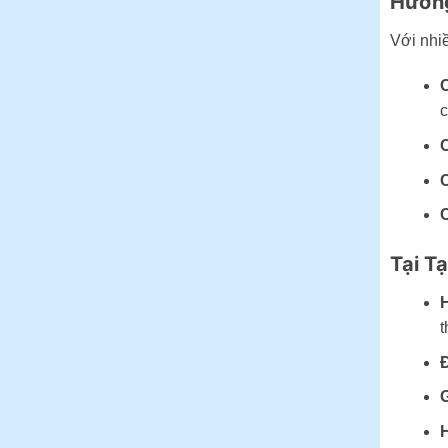
Hướng
Với nhiề
C
c
C
C
C
Tại T
H
t
Đ
G
H