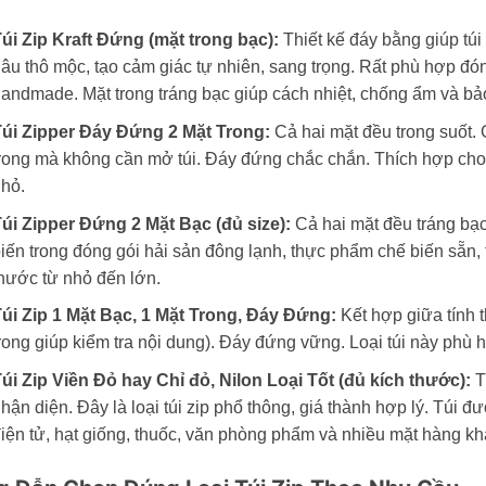
úi Zip Kraft Đứng (mặt trong bạc):
Thiết kế đáy bằng giúp túi 
âu thô mộc, tạo cảm giác tự nhiên, sang trọng. Rất phù hợp đón
andmade. Mặt trong tráng bạc giúp cách nhiệt, chống ẩm và b
úi Zipper Đáy Đứng 2 Mặt Trong:
Cả hai mặt đều trong suốt.
rong mà không cần mở túi. Đáy đứng chắc chắn. Thích hợp ch
hỏ.
úi Zipper Đứng 2 Mặt Bạc (đủ size):
Cả hai mặt đều tráng bạ
iến trong đóng gói hải sản đông lạnh, thực phẩm chế biến sẵn
hước từ nhỏ đến lớn.
úi Zip 1 Mặt Bạc, 1 Mặt Trong, Đáy Đứng:
Kết hợp giữa tính 
rong giúp kiểm tra nội dung). Đáy đứng vững. Loại túi này phù 
úi Zip Viền Đỏ hay Chỉ đỏ, Nilon Loại Tốt (đủ kích thước):
T
hận diện. Đây là loại túi zip phổ thông, giá thành hợp lý. Túi 
iện tử, hạt giống, thuốc, văn phòng phẩm và nhiều mặt hàng kh