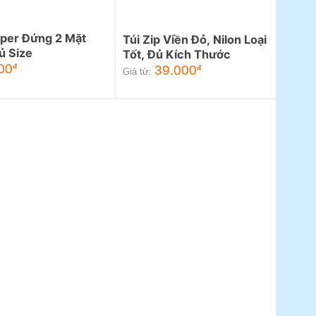
pper Đứng 2 Mặt
Túi Zip Viền Đỏ, Nilon Loại
ủ Size
Tốt, Đủ Kích Thước
00
đ
39.000
đ
Giá từ: