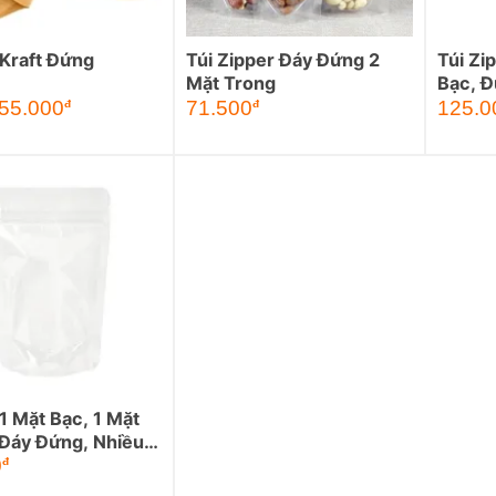
 Kraft Đứng
Túi Zipper Đáy Đứng 2
Túi Zi
Mặt Trong
Bạc, Đ
Giá
Giá
55.000
71.500
125.0
đ
đ
gốc
hiện
là:
tại
77.500đ.
là:
71.500đ.
 1 Mặt Bạc, 1 Mặt
 Đáy Đứng, Nhiều
hước
0
đ