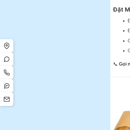
Đặt M
Đ
Đ
G
G
📞
Gọi 