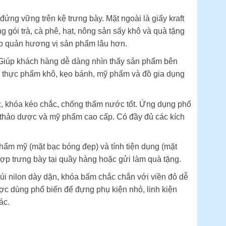
đứng vững trên kệ trưng bày. Mặt ngoài là giấy kraft
g gói trà, cà phê, hạt, nông sản sấy khô và quà tặng
ảo quản hương vị sản phẩm lâu hơn.
 Giúp khách hàng dễ dàng nhìn thấy sản phẩm bên
o thực phẩm khô, kẹo bánh, mỹ phẩm và đồ gia dụng
c, khóa kéo chắc, chống thấm nước tốt. Ứng dụng phổ
, thảo dược và mỹ phẩm cao cấp. Có đầy đủ các kích
thẩm mỹ (mặt bạc bóng đẹp) và tính tiện dụng (mặt
hợp trưng bày tại quầy hàng hoặc gửi làm quà tặng.
úi nilon dày dặn, khóa bấm chắc chắn với viền đỏ dễ
được dùng phổ biến để đựng phụ kiện nhỏ, linh kiện
ác.