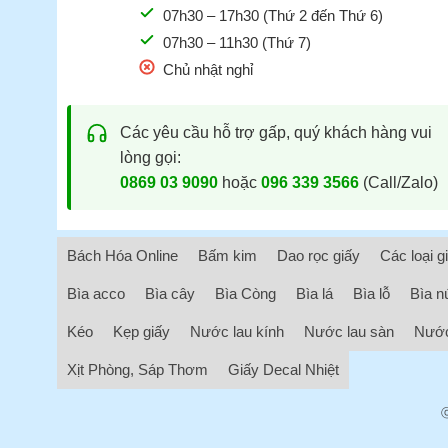
07h30 – 17h30 (Thứ 2 đến Thứ 6)
07h30 – 11h30 (Thứ 7)
Chủ nhật nghỉ
Các yêu cầu hỗ trợ gấp, quý khách hàng vui
lòng gọi:
0869 03 9090
hoặc
096 339 3566
(Call/Zalo)
Bách Hóa Online
Bấm kim
Dao rọc giấy
Các loại g
Bìa acco
Bìa cây
Bìa Còng
Bìa lá
Bìa lỗ
Bìa n
Kéo
Kẹp giấy
Nước lau kính
Nước lau sàn
Nước
Xịt Phòng, Sáp Thơm
Giấy Decal Nhiệt