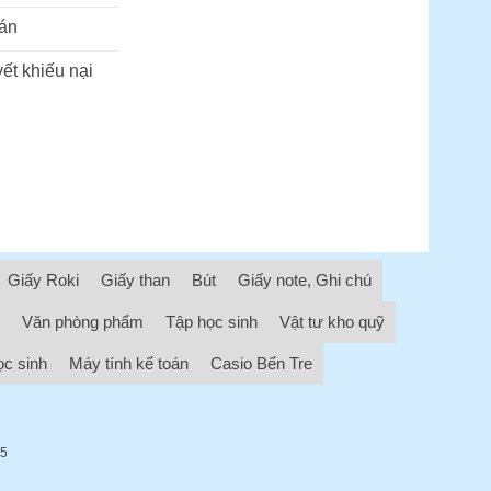
án
ết khiếu nại
Giấy Roki
Giấy than
Bút
Giấy note, Ghi chú
Văn phòng phẩm
Tập học sinh
Vật tư kho quỹ
ọc sinh
Máy tính kế toán
Casio Bến Tre
05