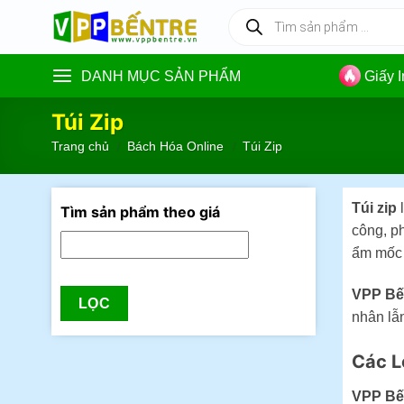
Skip
Tìm
kiếm
to
sản
content
phẩm
DANH MỤC SẢN PHẨM
Giấy 
Túi Zip
Trang chủ
/
Bách Hóa Online
/
Túi Zip
Túi zip
l
Tìm sản phẩm theo giá
công, ph
ẩm mốc 
VPP Bế
LỌC
nhân lẫn
Các Lo
VPP Bế