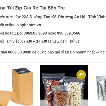
ua Túi Zip Giá Rẻ Tại Bến Tre
ến trực tiếp:
22A Đường Tán Kế, Phường An Hội, Tỉnh Vĩnh 
ặt online:
vppbentre.vn
ọi hoặc Zalo:
0869.03.9090
hoặc
096.339.3566
iờ làm việc:
07h30 – 17h30
(Thứ 2 đến Thứ 7)
ngay 0869.03.9090
để được báo giá sỉ túi zip nhanh nhất — hỗ 
-8%