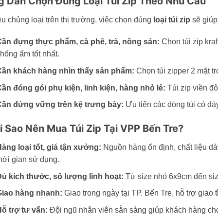
 Dẫn Chọn Đúng Loại Túi Zip Theo Nhu Cầu
u chủng loại trên thị trường, việc chọn đúng
loại túi zip
sẽ giúp 
ần đựng thực phẩm, cà phê, trà, nông sản:
Chọn túi zip kra
hống ẩm tốt nhất.
ần khách hàng nhìn thấy sản phẩm:
Chọn túi zipper 2 mặt tr
ần đóng gói phụ kiện, linh kiện, hàng nhỏ lẻ:
Túi zip viền đỏ
ần đứng vững trên kệ trưng bày:
Ưu tiên các dòng túi có đá
ại Sao Nên Mua Túi Zip Tại VPP Bến Tre?
àng loại tốt, giá tận xưởng:
Nguồn hàng ổn định, chất liệu dà
hời gian sử dụng.
ủ kích thước, số lượng linh hoạt:
Từ size nhỏ 6x9cm đến size
iao hàng nhanh:
Giao trong ngày tại TP. Bến Tre, hỗ trợ giao
ỗ trợ tư vấn:
Đội ngũ nhân viên sẵn sàng giúp khách hàng chọ