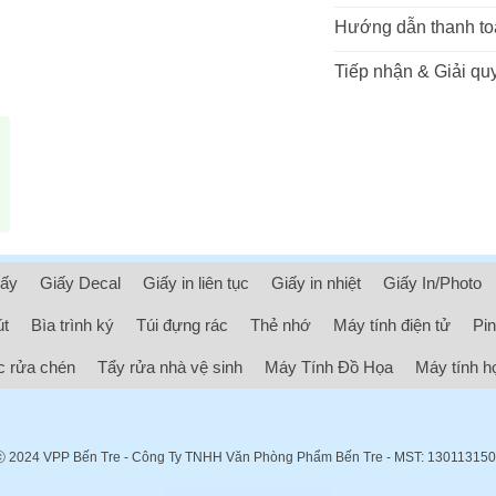
Hướng dẫn thanh to
Tiếp nhận & Giải quy
iấy
Giấy Decal
Giấy in liên tục
Giấy in nhiệt
Giấy In/Photo
út
Bìa trình ký
Túi đựng rác
Thẻ nhớ
Máy tính điện tử
Pin
 rửa chén
Tẩy rửa nhà vệ sinh
Máy Tính Đồ Họa
Máy tính h
ⓒ 2024
VPP Bến Tre
- Công Ty TNHH Văn Phòng Phẩm Bến Tre - MST: 13011315