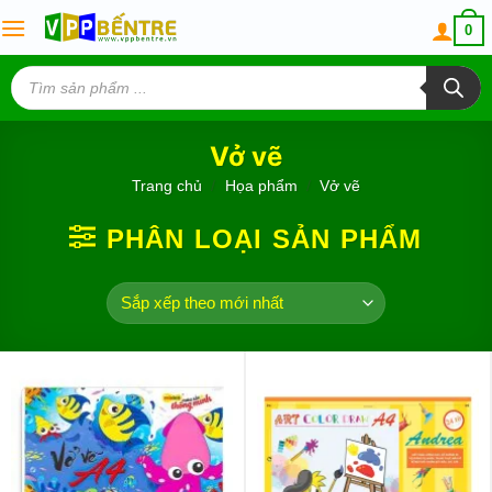
Skip
0
to
content
Tìm
kiếm
sản
phẩm
Vở vẽ
Trang chủ
/
Họa phẩm
/
Vở vẽ
PHÂN LOẠI SẢN PHẨM