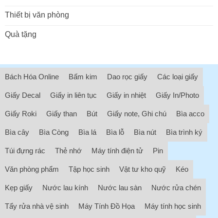
Thiết bị văn phòng
Quà tặng
Bách Hóa Online
Bấm kim
Dao rọc giấy
Các loại giấy
Giấy Decal
Giấy in liên tục
Giấy in nhiệt
Giấy In/Photo
Giấy Roki
Giấy than
Bút
Giấy note, Ghi chú
Bìa acco
Bìa cây
Bìa Còng
Bìa lá
Bìa lỗ
Bìa nút
Bìa trình ký
Túi đựng rác
Thẻ nhớ
Máy tính điện tử
Pin
Văn phòng phẩm
Tập học sinh
Vật tư kho quỹ
Kéo
Kẹp giấy
Nước lau kính
Nước lau sàn
Nước rửa chén
Tẩy rửa nhà vệ sinh
Máy Tính Đồ Họa
Máy tính học sinh