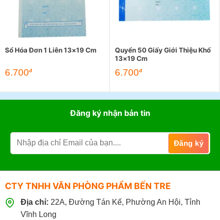
Sổ Hóa Đơn 1 Liên 13×19 Cm
Quyển 50 Giấy Giới Thiệu Khổ
13×19 Cm
6.700
6.700
đ
đ
Đăng ký nhận bản tin
CTY TNHH VĂN PHÒNG PHẨM BẾN TRE
Địa chỉ:
22A, Đường Tán Kế, Phường An Hội, Tỉnh
Vĩnh Long