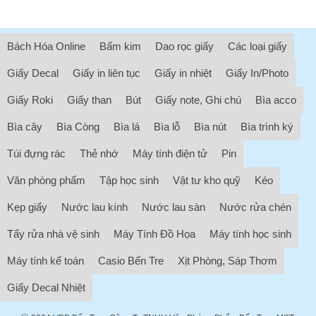
Bách Hóa Online
Bấm kim
Dao rọc giấy
Các loại giấy
Giấy Decal
Giấy in liên tục
Giấy in nhiệt
Giấy In/Photo
Giấy Roki
Giấy than
Bút
Giấy note, Ghi chú
Bìa acco
Bìa cây
Bìa Còng
Bìa lá
Bìa lỗ
Bìa nút
Bìa trình ký
Túi đựng rác
Thẻ nhớ
Máy tính điện tử
Pin
Văn phòng phẩm
Tập học sinh
Vật tư kho quỹ
Kéo
Kẹp giấy
Nước lau kính
Nước lau sàn
Nước rửa chén
Tẩy rửa nhà vệ sinh
Máy Tính Đồ Họa
Máy tính học sinh
Máy tính kế toán
Casio Bến Tre
Xịt Phòng, Sáp Thơm
Giấy Decal Nhiệt