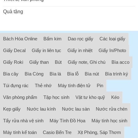
Quà tặng
Bách Hóa Online
Bấm kim
Dao rọc giấy
Các loại giấy
Giấy Decal
Giấy in liên tục
Giấy in nhiệt
Giấy In/Photo
Giấy Roki
Giấy than
Bút
Giấy note, Ghi chú
Bìa acco
Bìa cây
Bìa Còng
Bìa lá
Bìa lỗ
Bìa nút
Bìa trình ký
Túi đựng rác
Thẻ nhớ
Máy tính điện tử
Pin
Văn phòng phẩm
Tập học sinh
Vật tư kho quỹ
Kéo
Kẹp giấy
Nước lau kính
Nước lau sàn
Nước rửa chén
Tẩy rửa nhà vệ sinh
Máy Tính Đồ Họa
Máy tính học sinh
Máy tính kế toán
Casio Bến Tre
Xịt Phòng, Sáp Thơm