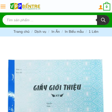
Skip
0
to
content
Tìm
kiếm
sản
phẩm
Trang chủ
/
Dịch vụ
/
In Ấn
/
In Biểu mẫu
/
1 Liên