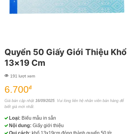
Quyển 50 Giấy Giới Thiệu Khổ
13×19 Cm
191 lượt xem
6.700
đ
Giá bán cập nhật
16/09/2025
. Vui lòng liên hệ nhân viên bán hàng để
biết giá mới nhất.
Loại:
Biểu mẫu in sẳn
Nội dung:
Giấy giới thiệu
Qui cách:
khổ 13x19cm đóng thành quyển 50 tờ