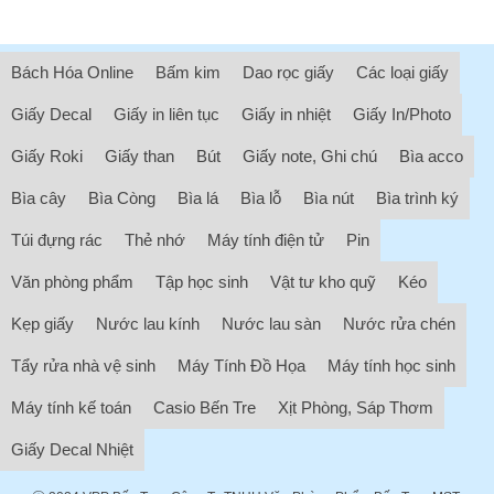
Bách Hóa Online
Bấm kim
Dao rọc giấy
Các loại giấy
Giấy Decal
Giấy in liên tục
Giấy in nhiệt
Giấy In/Photo
Giấy Roki
Giấy than
Bút
Giấy note, Ghi chú
Bìa acco
Bìa cây
Bìa Còng
Bìa lá
Bìa lỗ
Bìa nút
Bìa trình ký
Túi đựng rác
Thẻ nhớ
Máy tính điện tử
Pin
Văn phòng phẩm
Tập học sinh
Vật tư kho quỹ
Kéo
Kẹp giấy
Nước lau kính
Nước lau sàn
Nước rửa chén
Tẩy rửa nhà vệ sinh
Máy Tính Đồ Họa
Máy tính học sinh
Máy tính kế toán
Casio Bến Tre
Xịt Phòng, Sáp Thơm
Giấy Decal Nhiệt