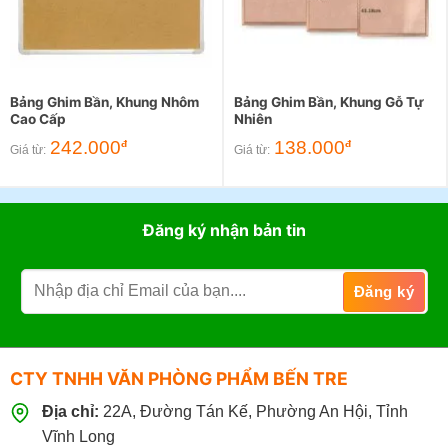
Bảng Ghim Bần, Khung Nhôm
Bảng Ghim Bần, Khung Gỗ Tự
Cao Cấp
Nhiên
242.000
138.000
đ
đ
Giá từ:
Giá từ:
Đăng ký nhận bản tin
CTY TNHH VĂN PHÒNG PHẨM BẾN TRE
Địa chỉ:
22A, Đường Tán Kế, Phường An Hội, Tỉnh
Vĩnh Long