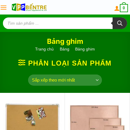
Skip
0
to
content
Tìm
kiếm
sản
phẩm
Bảng ghim
Trang chủ
/
Bảng
/
Bảng ghim
PHÂN LOẠI SẢN PHẨM