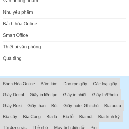
Văn phòng phẩm
Nhu yếu phẩm
Bách hóa Online
Smart Office
Thiết bị văn phòng
Quà tặng
Bách Hóa Online
Bấm kim
Dao rọc giấy
Các loại giấy
Giấy Decal
Giấy in liên tục
Giấy in nhiệt
Giấy In/Photo
Giấy Roki
Giấy than
Bút
Giấy note, Ghi chú
Bìa acco
Bìa cây
Bìa Còng
Bìa lá
Bìa lỗ
Bìa nút
Bìa trình ký
Túi đựng rác
Thẻ nhớ
Máy tính điện tử
Pin