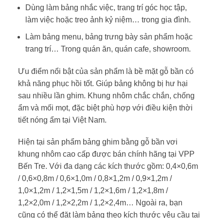
Dùng làm bảng nhắc việc, trang trí góc học tập,
làm việc hoặc treo ảnh kỷ niệm… trong gia đình.
Làm bảng menu, bảng trưng bày sản phẩm hoặc
trang trí… Trong quán ăn, quán cafe, showroom.
Ưu điểm nổi bật của sản phẩm là bề mặt gỗ bần có
khả năng phục hồi tốt. Giúp bảng không bị hư hại
sau nhiều lần ghim. Khung nhôm chắc chắn, chống
ẩm và mối mọt, đặc biệt phù hợp với điều kiện thời
tiết nóng ẩm tại Việt Nam.
Hiện tại sản phẩm bảng ghim bằng gỗ bần vơi
khung nhôm cao cấp được bán chính hãng tại VPP
Bến Tre. Với đa dạng các kích thước gồm: 0,4×0,6m
/ 0,6×0,8m / 0,6×1,0m / 0,8×1,2m / 0,9×1,2m /
1,0×1,2m / 1,2×1,5m / 1,2×1,6m / 1,2×1,8m /
1,2×2,0m / 1,2×2,2m / 1,2×2,4m… Ngoài ra, bạn
cũng có thể đặt làm bảng theo kích thước yêu cầu tại