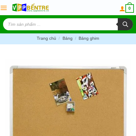
Skip
0
to
content
Tìm
kiếm
sản
phẩm
Trang chủ
/
Bảng
/
Bảng ghim