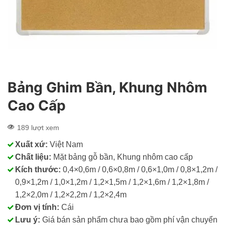
Bảng Ghim Bần, Khung Nhôm
Cao Cấp
189 lượt xem
Xuất xứ:
Việt Nam
Chất liệu:
Mặt bảng gỗ bần, Khung nhôm cao cấp
Kích thước:
0,4×0,6m / 0,6×0,8m / 0,6×1,0m / 0,8×1,2m /
0,9×1,2m / 1,0×1,2m / 1,2×1,5m / 1,2×1,6m / 1,2×1,8m /
1,2×2,0m / 1,2×2,2m / 1,2×2,4m
Đơn vị tính:
Cái
Lưu ý:
Giá bán sản phẩm chưa bao gồm phí vận chuyển