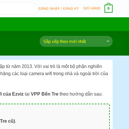
GIỎ HÀNG
0
ĐĂNG NHẬP / ĐĂNG KÝ
p từ năm 2013. Với vai trò là một bộ phận nghiên
hãng các loại camera wifi trong nhà và ngoài trời của
i của Ezviz
tại
VPP Bến Tre
theo hướng dẫn sau:
Tre cũ)
.