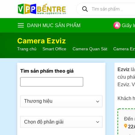
Skip
Tìm
kiếm
to
sản
content
phẩm
DANH MỤC SẢN PHẨM
Giấy 
Camera Ezviz
Trang chủ
/
Smart Office
/
Camera Quan Sát
/
Camera Ez
Ezviz
là
Tìm sản phẩm theo giá
cứu phát
Ezviz. 
Khách h
Đến m
22