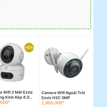
)
-41%
 Wifi 2 Mắt Ezviz
Camera Wifi Ngoài Trời
ng Kính Kép 4.0
Ezviz H3C 5MP
Giá
.000
đ
1.950.000
đ
hiện