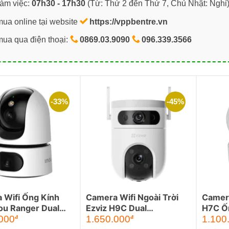
làm việc:
07h30 - 17h30
(Từ: Thứ 2 đến Thứ 7, Chủ Nhật: Nghỉ
mua online tại website
https://vppbentre.vn
mua qua điện thoại:
0869.03.9090
096.339.3566
-33%
-45%
 Wifi Ống Kính
Camera Wifi Ngoài Trời
Camera
ou Ranger Dual
Ezviz H9C Dual
H7C Ố
Giá
Giá
Giá
Giá
(5MP+5MP)
MP
000
1.650.000
1.100
đ
đ
hiện
gốc
hiện
gốc