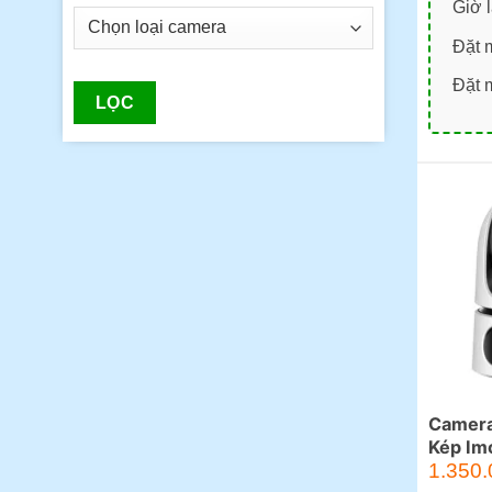
Giờ 
Đặt 
Đặt 
LỌC
Camera
Kép Im
Giá
10MP
1.350.
gốc