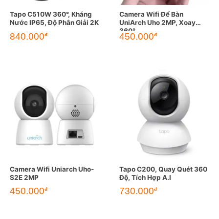
Tapo C510W 360°, Kháng
Camera Wifi Để Bàn
Nước IP65, Độ Phân Giải 2K
UniArch Uho 2MP, Xoay
360°
840.000
450.000
đ
đ
Camera Wifi Uniarch Uho-
Tapo C200, Quay Quét 360
S2E 2MP
Độ, Tích Hợp A.I
450.000
730.000
đ
đ