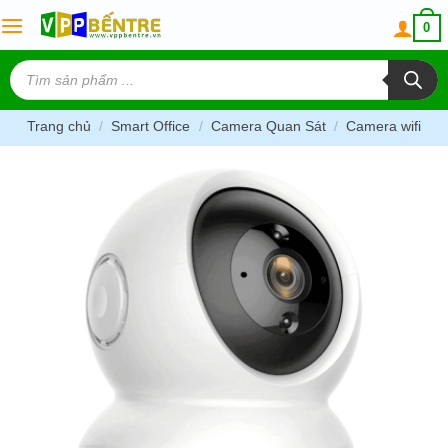
Skip
0
to
content
Tìm
kiếm
sản
phẩm
Trang chủ
/
Smart Office
/
Camera Quan Sát
/
Camera wifi