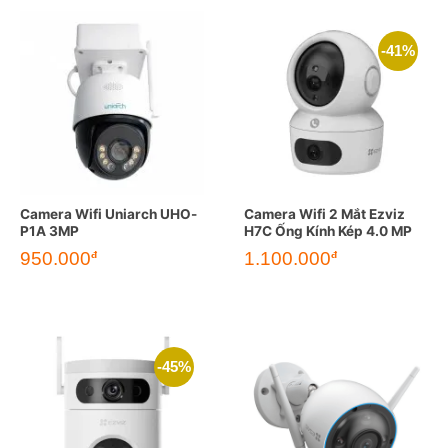
-41%
Camera Wifi Uniarch UHO-
Camera Wifi 2 Mắt Ezviz
P1A 3MP
H7C Ống Kính Kép 4.0 MP
Giá
Giá
950.000
1.100.000
đ
đ
gốc
hiện
là:
tại
1.850.000đ.
là:
1.100.000đ.
-45%