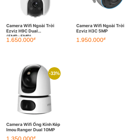
Camera Wifi Ngoài Trời
Camera Wifi Ngoài Trời
Ezviz H9C Dual
Ezviz H3C 5MP
(5MP+5MP)
Giá
Giá
1.650.000
1.950.000
đ
đ
gốc
hiện
là:
tại
2.990.000đ.
là:
1.650.000đ.
-33%
Camera Wifi Ống Kính Kép
Imou Ranger Dual 10MP
Giá
Giá
1.350.000
đ