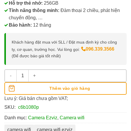
Hỗ trợ thẻ nhớ:
256GB
Tính năng thông minh:
Đàm thoại 2 chiều, phát hiện
chuyển động, …
Bảo hành:
12 tháng
Khách hàng đặt mua với SLL / Đặt mua định kỳ cho công
096.339.3566
ty, cơ quan, trường học. Vui lòng gọi:
(Để được báo giá tốt nhất)
Camera Wifi Ezviz C6N 1080P số lượng
Thêm vào giỏ hàng
Lưu ý: Giá bán chưa gồm VAT;
SKU:
c6b1080p
Danh mục:
Camera Ezviz
,
Camera wifi
camera wifi
camera wifi ezviz