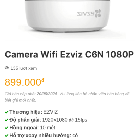
Camera Wifi Ezviz C6N 1080P
135 lượt xem
899.000
đ
Giá bán cập nhật
20/06/2024
. Vui lòng liên hệ nhân viên bán hàng để
biết giá mới nhất.
Thương hiệu:
EZVIZ
Độ phân giải:
1920×1080 @ 15fps
Hồng ngoại:
10 mét
Hỗ trợ xoay nhiều hướng:
có