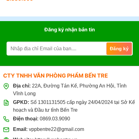
gốc
hiện
là:
tại
2.000.000đ.
là:
1.350.000đ.
Đăng ký nhận bản tin
CTY TNHH VĂN PHÒNG PHẨM BẾN TRE
Địa chỉ:
22A, Đường Tán Kế, Phường An Hội, Tỉnh
Vĩnh Long
GPKD:
Số 1301131505 cấp ngày 24/04/2024 tại Sở Kế
hoạch và Đầu tư tỉnh Bến Tre
Điện thoại:
0869.03.9090
Email:
vppbentre22@gmail.com