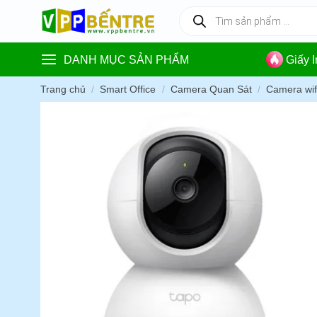
Skip
Tìm
kiếm
to
sản
content
phẩm
DANH MỤC SẢN PHẨM
Giấy 
Trang chủ
/
Smart Office
/
Camera Quan Sát
/
Camera wif