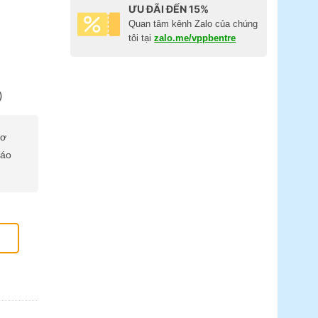
ƯU ĐÃI ĐẾN 15%
Quan tâm kênh Zalo của chúng
tôi tại
zalo.me/vppbentre
)
cơ
báo