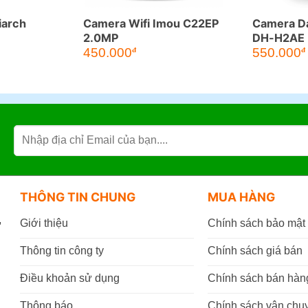
iarch
Camera Wifi Imou C22EP
Camera D
2.0MP
DH-H2AE
Giá
450.000
550.000
đ
đ
gốc
là:
t
690.000đ.
l
THÔNG TIN CHUNG
MUA HÀNG
,
Giới thiệu
Chính sách bảo mật
Thông tin công ty
Chính sách giá bán
Điều khoản sử dụng
Chính sách bán hàn
Thông báo
Chính sách vận chu