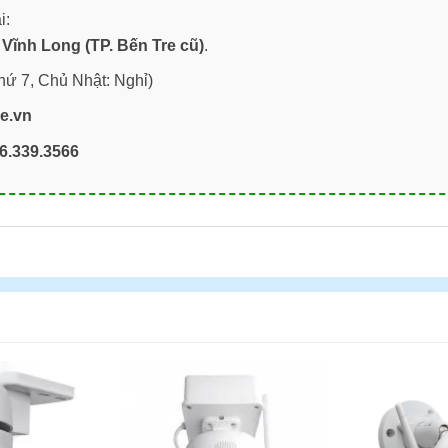
i:
Vĩnh Long (TP. Bến Tre cũ)
.
hứ 7, Chủ Nhật: Nghỉ)
re.vn
6.339.3566