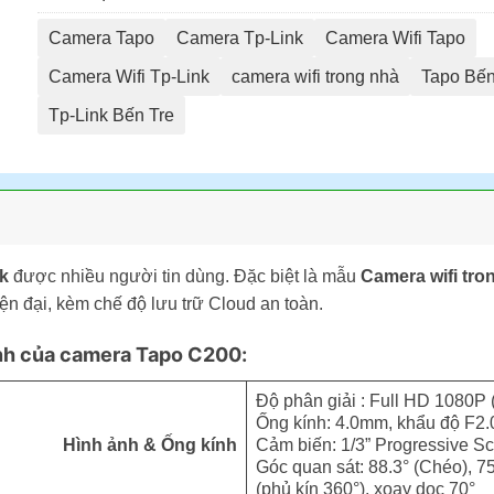
Camera Tapo
Camera Tp-Link
Camera Wifi Tapo
Camera Wifi Tp-Link
camera wifi trong nhà
Tapo Bến
Tp-Link Bến Tre
k
được nhiều người tin dùng. Đặc biệt là mẫu
Camera wifi tr
ện đại, kèm chế độ lưu trữ Cloud an toàn.
inh của camera Tapo C200:
Độ phân giải : Full HD 1080P 
Ống kính: 4.0mm, khẩu độ F2.
Hình ảnh & Ống kính
Cảm biến: 1/3” Progressive 
Góc quan sát: 88.3° (Chéo), 7
(phủ kín 360°), xoay dọc 70°