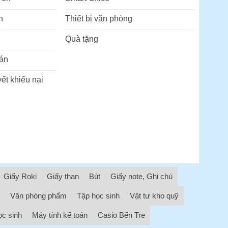
n
Thiết bị văn phòng
Quà tặng
án
ết khiếu nại
Giấy Roki
Giấy than
Bút
Giấy note, Ghi chú
Văn phòng phẩm
Tập học sinh
Vật tư kho quỹ
ọc sinh
Máy tính kế toán
Casio Bến Tre