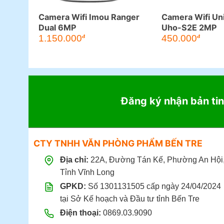
Camera Wifi Imou Ranger
Camera Wifi Un
Dual 6MP
Uho-S2E 2MP
Giá
Giá
1.150.000
450.000
đ
đ
gốc
hiện
là:
tại
1.800.000đ.
là:
1.150.000đ.
Đăng ký nhận bản tin
CTY TNHH VĂN PHÒNG PHẨM BẾN TRE
Địa chỉ:
22A, Đường Tán Kế, Phường An Hội
Tỉnh Vĩnh Long
GPKD:
Số 1301131505 cấp ngày 24/04/2024
tại Sở Kế hoạch và Đầu tư tỉnh Bến Tre
Điện thoại:
0869.03.9090