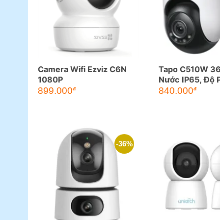
Camera Wifi Ezviz C6N
Tapo C510W 36
1080P
Nước IP65, Độ P
2K
899.000
840.000
đ
đ
-36%