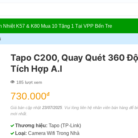
In Nhiệt K57 & K80 Mua 10 Tặng 1 Tại VPP Bến Tre
i
Tapo C200, Quay Quét 360 Độ
Tích Hợp A.I
185 lượt xem
730.000
đ
Giá bán cập nhật
23/07/2025
. Vui lòng liên hệ nhân viên bán hàng để bi
mới nhất.
Thương hiệu:
Tapo (TP-Link)
Loại:
Camera Wifi Trong Nhà