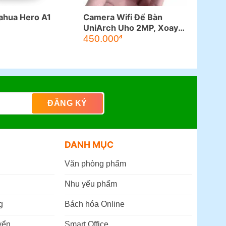
ahua Hero A1
Camera Wifi Để Bàn
UniArch Uho 2MP, Xoay
Giá
360°
450.000
đ
hiện
ại
à:
550.000đ.
DANH MỤC
Văn phòng phẩm
Nhu yếu phẩm
g
Bách hóa Online
yển
Smart Office