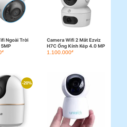
fi Ngoài Trời
Camera Wifi 2 Mắt Ezviz
C 5MP
H7C Ống Kính Kép 4.0 MP
Giá
Giá
0
1.100.000
đ
đ
gốc
hiện
là:
tại
1.850.000đ.
là:
1.100.000đ.
-20%