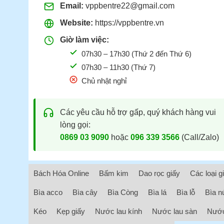
Email:
vppbentre22@gmail.com
Website:
https://vppbentre.vn
Giờ làm việc:
07h30 – 17h30 (Thứ 2 đến Thứ 6)
07h30 – 11h30 (Thứ 7)
Chủ nhật nghỉ
Các yêu cầu hỗ trợ gấp, quý khách hàng vui
lòng gọi:
0869 03 9090
hoặc
096 339 3566
(Call/Zalo)
Bách Hóa Online
Bấm kim
Dao rọc giấy
Các loại g
Bìa acco
Bìa cây
Bìa Còng
Bìa lá
Bìa lỗ
Bìa n
Kéo
Kẹp giấy
Nước lau kính
Nước lau sàn
Nước