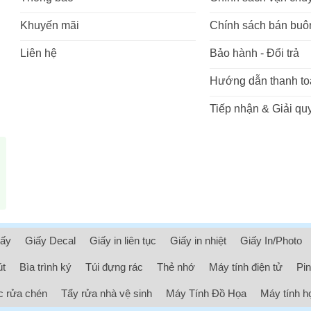
Khuyến mãi
Chính sách bán buô
Liên hệ
Bảo hành - Đổi trả
Hướng dẫn thanh to
Tiếp nhận & Giải quy
iấy
Giấy Decal
Giấy in liên tục
Giấy in nhiệt
Giấy In/Photo
út
Bìa trình ký
Túi đựng rác
Thẻ nhớ
Máy tính điện tử
Pin
 rửa chén
Tẩy rửa nhà vệ sinh
Máy Tính Đồ Họa
Máy tính h