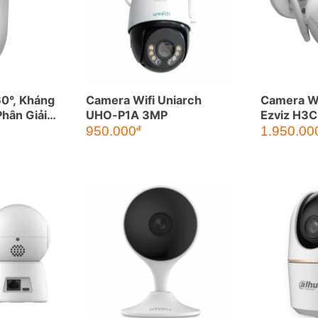
0°, Kháng
Camera Wifi Uniarch
Camera Wi
hân Giải
UHO-P1A 3MP
Ezviz H3
950.000
1.950.00
đ