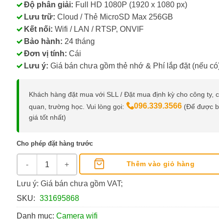
Độ phân giải:
Full HD 1080P (1920 x 1080 px)
Lưu trữ:
Cloud / Thẻ MicroSD Max 256GB
Kết nối:
Wifi / LAN / RTSP, ONVIF
Bảo hành:
24 tháng
Đơn vị tính:
Cái
Lưu ý:
Giá bán chưa gồm thẻ nhớ & Phí lắp đặt (nếu có
Khách hàng đặt mua với SLL / Đặt mua định kỳ cho công ty, 
096.339.3566
quan, trường học. Vui lòng gọi:
(Để được 
giá tốt nhất)
Cho phép đặt hàng trước
Tapo C200, Quay Quét 360 Độ, Tích Hợp A.I số lượng
Thêm vào giỏ hàng
Lưu ý: Giá bán chưa gồm VAT;
SKU:
331695868
Danh mục:
Camera wifi