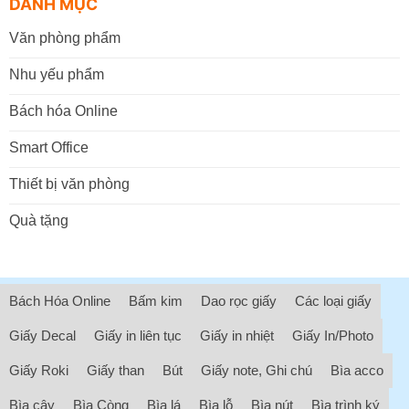
DANH MỤC
Văn phòng phẩm
Nhu yếu phẩm
Bách hóa Online
Smart Office
Thiết bị văn phòng
Quà tặng
Bách Hóa Online
Bấm kim
Dao rọc giấy
Các loại giấy
Giấy Decal
Giấy in liên tục
Giấy in nhiệt
Giấy In/Photo
Giấy Roki
Giấy than
Bút
Giấy note, Ghi chú
Bìa acco
Bìa cây
Bìa Còng
Bìa lá
Bìa lỗ
Bìa nút
Bìa trình ký