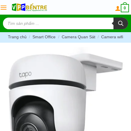
Skip
0
to
content
Tìm
kiếm
sản
phẩm
Trang chủ
/
Smart Office
/
Camera Quan Sát
/
Camera wifi