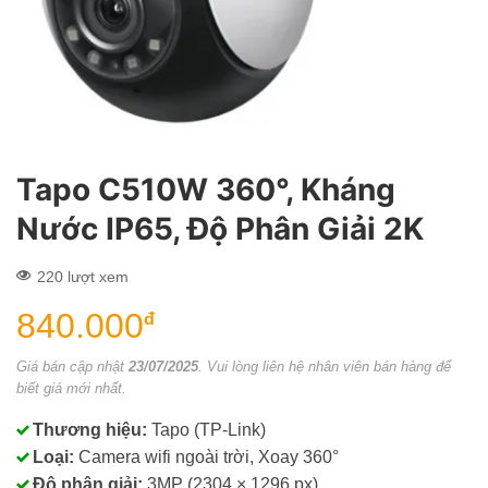
Tapo C510W 360°, Kháng
Nước IP65, Độ Phân Giải 2K
220 lượt xem
840.000
đ
Giá bán cập nhật
23/07/2025
. Vui lòng liên hệ nhân viên bán hàng để
biết giá mới nhất.
Thương hiệu:
Tapo (TP-Link)
Loại:
Camera wifi ngoài trời, Xoay 360°
Độ phân giải:
3MP (2304 × 1296 px)