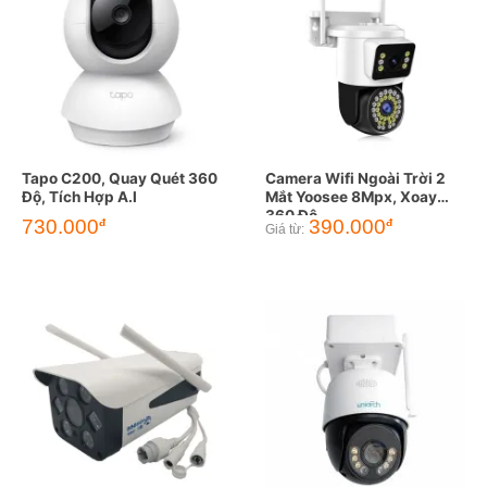
Tapo C200, Quay Quét 360
Camera Wifi Ngoài Trời 2
Độ, Tích Hợp A.I
Mắt Yoosee 8Mpx, Xoay
360 Độ
730.000
390.000
đ
đ
Giá từ: