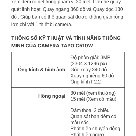
xem đêm rõ nét trong phạm vi 30 mét. Cơ chế quây
quét linh hoạt, Quay ngang 360 độ và Quay dọc 130
độ . Giúp bạn có thể quan sát được không gian rộng
lớn chỉ với 1 thiết bị camera.
THÔNG SỐ KỸ THUẬT VÀ TÍNH NĂNG THÔNG
MINH CỦA CAMERA TAPO C510W
Độ phân giải: 3MP
(2304 × 1296 px)
Ống kính & hình ảnh
Góc xoay 340 độ –
Xoay nghiêng 60 độ
Ống kính F2.2
30 mét (xem thường)
Hồng ngoại
15 mét (Xem có màu)
Đàm thoại 2 chiều
Quan sát ban đêm có
màu sắc
Phát hiện chuyển động
Phát hiện người