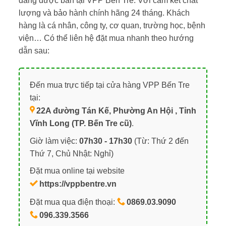
đang được bán tại VPP Bến Tre. Với cam kết chất
lượng và bảo hành chính hãng 24 tháng. Khách
hàng là cá nhân, công ty, cơ quan, trường học, bệnh
viện… Có thể liên hệ đặt mua nhanh theo hướng
dẫn sau:
Đến mua trực tiếp tại cửa hàng VPP Bến Tre
tại:
22A đường Tán Kế, Phường An Hội , Tỉnh
Vĩnh Long (TP. Bến Tre cũ)
.
Giờ làm việc:
07h30 - 17h30
(Từ: Thứ 2 đến
Thứ 7, Chủ Nhật: Nghỉ)
Đặt mua online tại website
https://vppbentre.vn
Đặt mua qua điện thoại:
0869.03.9090
096.339.3566