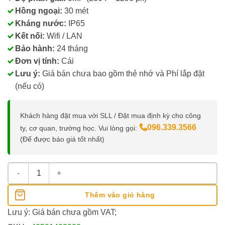
Hồng ngoại:
30 mét
Kháng nước:
IP65
Kết nối:
Wifi / LAN
Bảo hành:
24 tháng
Đơn vị tính:
Cái
Lưu ý:
Giá bán chưa bao gồm thẻ nhớ và Phí lắp đặt
(nếu có)
Khách hàng đặt mua với SLL / Đặt mua định kỳ cho công
096.339.3566
ty, cơ quan, trường học. Vui lòng gọi:
(Để được báo giá tốt nhất)
Tapo C510W 360°, Kháng Nước IP65, Độ Phân Giải 2K số lượn
Thêm vào giỏ hàng
Lưu ý: Giá bán chưa gồm VAT;