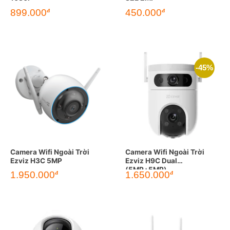
899.000
450.000
đ
đ
-45%
Camera Wifi Ngoài Trời
Camera Wifi Ngoài Trời
Ezviz H3C 5MP
Ezviz H9C Dual
(5MP+5MP)
Giá
Giá
1.950.000
1.650.000
đ
đ
gốc
hiện
là:
tại
2.990.000đ.
là:
1.650.000đ.