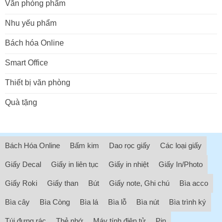
Văn phòng phẩm
Nhu yếu phẩm
Bách hóa Online
Smart Office
Thiết bị văn phòng
Quà tặng
Bách Hóa Online
Bấm kim
Dao rọc giấy
Các loại giấy
Giấy Decal
Giấy in liên tục
Giấy in nhiệt
Giấy In/Photo
Giấy Roki
Giấy than
Bút
Giấy note, Ghi chú
Bìa acco
Bìa cây
Bìa Còng
Bìa lá
Bìa lỗ
Bìa nút
Bìa trình ký
Túi đựng rác
Thẻ nhớ
Máy tính điện tử
Pin