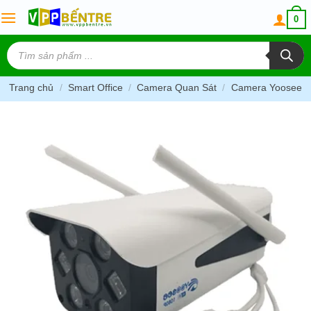
Skip
0
to
content
Tìm
kiếm
sản
phẩm
Trang chủ
/
Smart Office
/
Camera Quan Sát
/
Camera Yoosee