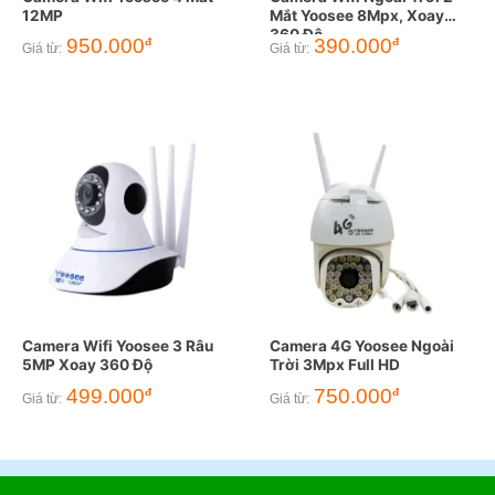
12MP
Mắt Yoosee 8Mpx, Xoay
360 Độ
950.000
390.000
đ
đ
Giá từ:
Giá từ:
Camera Wifi Yoosee 3 Râu
Camera 4G Yoosee Ngoài
5MP Xoay 360 Độ
Trời 3Mpx Full HD
499.000
750.000
đ
đ
Giá từ:
Giá từ: