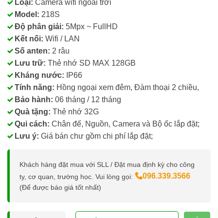
Loại:
Camera wifi ngoài trời
Model:
218S
Độ phân giải:
5Mpx ~ FullHD
Kết nối:
Wifi / LAN
Số anten:
2 râu
Lưu trữ:
Thẻ nhớ SD MAX 128GB
Kháng nước:
IP66
Tính năng:
Hồng ngoại xem đêm, Đàm thoại 2 chiều,
Bảo hành:
06 tháng / 12 tháng
Quà tặng:
Thẻ nhớ 32G
Qui cách:
Chân đế, Nguồn, Camera và Bộ ốc lắp đặt;
Lưu ý:
Giá bán chư gồm chi phí lắp đặt;
Khách hàng đặt mua với SLL / Đặt mua định kỳ cho công
096.339.3566
ty, cơ quan, trường học. Vui lòng gọi:
(Để được báo giá tốt nhất)