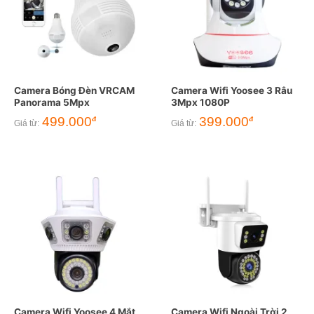
Camera Bóng Đèn VRCAM
Camera Wifi Yoosee 3 Râu
Panorama 5Mpx
3Mpx 1080P
499.000
399.000
đ
đ
Giá từ:
Giá từ:
Camera Wifi Yoosee 4 Mắt
Camera Wifi Ngoài Trời 2