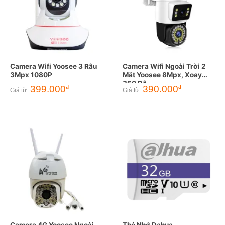
Camera Wifi Yoosee 3 Râu
Camera Wifi Ngoài Trời 2
3Mpx 1080P
Mắt Yoosee 8Mpx, Xoay
360 Độ
399.000
390.000
đ
đ
Giá từ:
Giá từ: