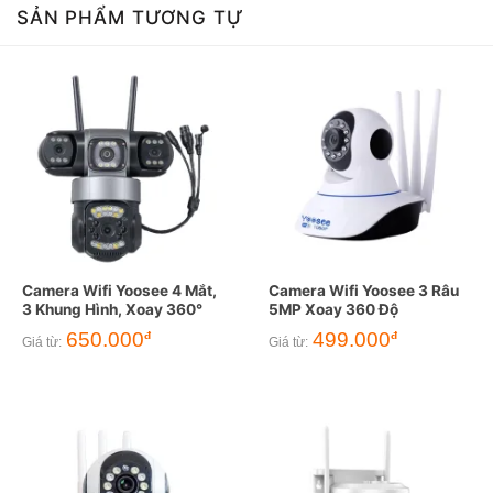
SẢN PHẨM TƯƠNG TỰ
Camera Wifi Yoosee 4 Mắt,
Camera Wifi Yoosee 3 Râu
3 Khung Hình, Xoay 360°
5MP Xoay 360 Độ
650.000
499.000
đ
đ
Giá từ:
Giá từ: