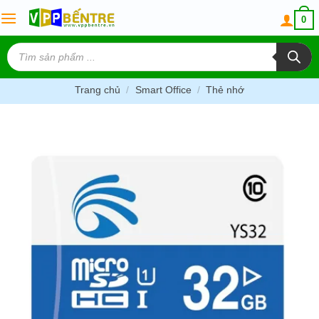
Skip
0
to
content
Tìm
kiếm
sản
phẩm
Trang chủ
/
Smart Office
/
Thẻ nhớ