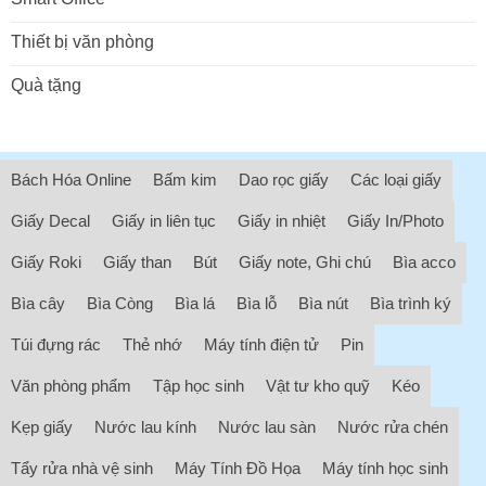
Thiết bị văn phòng
Quà tặng
Bách Hóa Online
Bấm kim
Dao rọc giấy
Các loại giấy
Giấy Decal
Giấy in liên tục
Giấy in nhiệt
Giấy In/Photo
Giấy Roki
Giấy than
Bút
Giấy note, Ghi chú
Bìa acco
Bìa cây
Bìa Còng
Bìa lá
Bìa lỗ
Bìa nút
Bìa trình ký
Túi đựng rác
Thẻ nhớ
Máy tính điện tử
Pin
Văn phòng phẩm
Tập học sinh
Vật tư kho quỹ
Kéo
Kẹp giấy
Nước lau kính
Nước lau sàn
Nước rửa chén
Tẩy rửa nhà vệ sinh
Máy Tính Đồ Họa
Máy tính học sinh