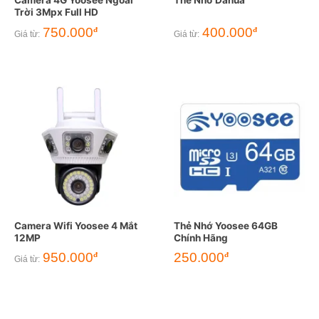
Camera 4G Yoosee Ngoài
Thẻ Nhớ Dahua
Trời 3Mpx Full HD
750.000
400.000
đ
đ
Giá từ:
Giá từ:
Camera Wifi Yoosee 4 Mắt
Thẻ Nhớ Yoosee 64GB
12MP
Chính Hãng
950.000
250.000
đ
đ
Giá từ: