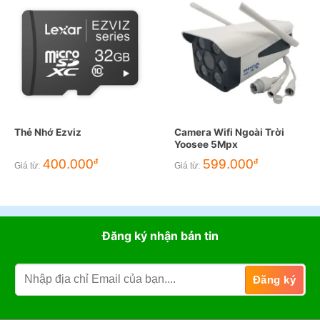
Thẻ Nhớ Ezviz
Camera Wifi Ngoài Trời
Yoosee 5Mpx
400.000
599.000
đ
đ
Giá từ:
Giá từ:
Đăng ký nhận bản tin