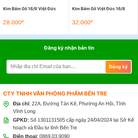
Kim Bấm Gỗ 16/6 Việt Đức
Kim Bấm Gỗ Việt Đức 16/8
28.000
32.000
đ
đ
Đăng ký nhận bản tin
CTY TNHH VĂN PHÒNG PHẨM BẾN TRE
Địa chỉ:
22A, Đường Tán Kế, Phường An Hội, Tỉnh
Vĩnh Long
GPKD:
Số 1301131505 cấp ngày 24/04/2024 tại Sở Kế
hoạch và Đầu tư tỉnh Bến Tre
Điện thoại:
0869.03.9090