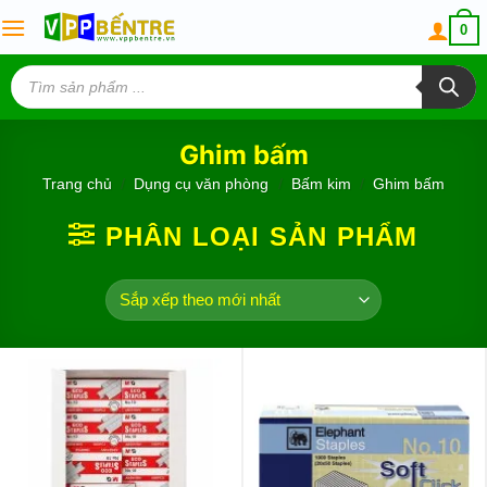
Skip
0
to
content
Tìm
kiếm
sản
phẩm
Ghim bấm
Trang chủ
/
Dụng cụ văn phòng
/
Bấm kim
/
Ghim bấm
PHÂN LOẠI SẢN PHẨM