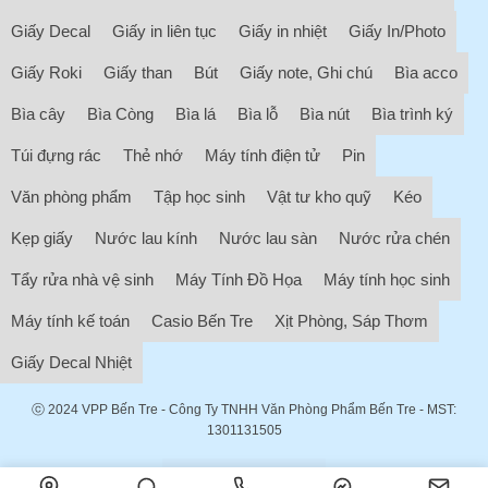
Giấy Decal
Giấy in liên tục
Giấy in nhiệt
Giấy In/Photo
Giấy Roki
Giấy than
Bút
Giấy note, Ghi chú
Bìa acco
Bìa cây
Bìa Còng
Bìa lá
Bìa lỗ
Bìa nút
Bìa trình ký
Túi đựng rác
Thẻ nhớ
Máy tính điện tử
Pin
Văn phòng phẩm
Tập học sinh
Vật tư kho quỹ
Kéo
Kẹp giấy
Nước lau kính
Nước lau sàn
Nước rửa chén
Tẩy rửa nhà vệ sinh
Máy Tính Đồ Họa
Máy tính học sinh
Máy tính kế toán
Casio Bến Tre
Xịt Phòng, Sáp Thơm
Giấy Decal Nhiệt
ⓒ 2024
VPP Bến Tre
- Công Ty TNHH Văn Phòng Phẩm Bến Tre - MST:
1301131505