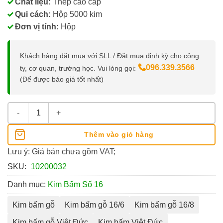
Chất liệu:
Thép cao cấp
Qui cách:
Hộp 5000 kim
Đơn vị tính:
Hộp
Khách hàng đặt mua với SLL / Đặt mua định kỳ cho công
096.339.3566
ty, cơ quan, trường học. Vui lòng gọi:
(Để được báo giá tốt nhất)
Kim Bấm Gỗ Việt Đức 16/8 số lượng
Thêm vào giỏ hàng
Lưu ý: Giá bán chưa gồm VAT;
SKU:
10200032
Danh mục:
Kim Bấm Số 16
Kim bấm gỗ
Kim bấm gỗ 16/6
Kim bấm gỗ 16/8
Kim bấm gỗ Việt Đức
Kim bấm Việt Đức