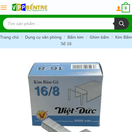
Skip
0
to
content
Tìm
kiếm
sản
phẩm
Trang chủ
/
Dụng cụ văn phòng
/
Bấm kim
/
Ghim bấm
/
Kim Bấm
Số 16