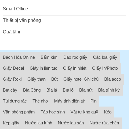
Smart Office
Thiết bị văn phòng
Quà tặng
Bách Hóa Online
Bấm kim
Dao rọc giấy
Các loại giấy
Giấy Decal
Giấy in liên tục
Giấy in nhiệt
Giấy In/Photo
Giấy Roki
Giấy than
Bút
Giấy note, Ghi chú
Bìa acco
Bìa cây
Bìa Còng
Bìa lá
Bìa lỗ
Bìa nút
Bìa trình ký
Túi đựng rác
Thẻ nhớ
Máy tính điện tử
Pin
Văn phòng phẩm
Tập học sinh
Vật tư kho quỹ
Kéo
Kẹp giấy
Nước lau kính
Nước lau sàn
Nước rửa chén