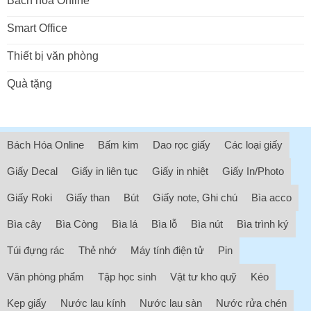
Bách hóa Online
Smart Office
Thiết bị văn phòng
Quà tặng
Bách Hóa Online
Bấm kim
Dao rọc giấy
Các loại giấy
Giấy Decal
Giấy in liên tục
Giấy in nhiệt
Giấy In/Photo
Giấy Roki
Giấy than
Bút
Giấy note, Ghi chú
Bìa acco
Bìa cây
Bìa Còng
Bìa lá
Bìa lỗ
Bìa nút
Bìa trình ký
Túi đựng rác
Thẻ nhớ
Máy tính điện tử
Pin
Văn phòng phẩm
Tập học sinh
Vật tư kho quỹ
Kéo
Kẹp giấy
Nước lau kính
Nước lau sàn
Nước rửa chén