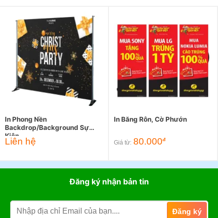
In Phong Nền
In Băng Rôn, Cờ Phướn
Backdrop/Background Sự
Kiện
Liên hệ
80.000
đ
Giá từ:
Đăng ký nhận bản tin