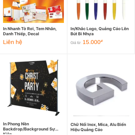
In Nhanh Tờ Rơi, Tem Nhãn,
In/Khắc Logo, Quảng Cáo Lên
Danh Thiếp, Decal
Bút Bi Nhựa
Liên hệ
15.000
đ
Giá từ:
In Phong Nền
Chữ Nổi Inox, Mica, Alu Biển
Backdrop/Background Sự
Hiệu Quảng Cáo
Kiện