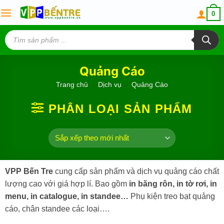
Skip
0
to
content
Tìm
kiếm
sản
phẩm
Quảng Cáo
Trang chủ
/
Dịch vụ
/
Quảng Cáo
PHÂN LOẠI SẢN PHẨM
VPP Bến Tre
cung cấp sản phẩm và dịch vụ quảng cáo chất
lượng cao với giá hợp lí. Bao gồm
in băng rôn, in tờ rơi, in
menu, in catalogue, in standee…
Phụ kiện treo bạt quảng
cáo, chân standee các loại….