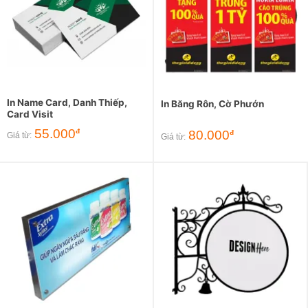
In Name Card, Danh Thiếp,
In Băng Rôn, Cờ Phướn
Card Visit
55.000
đ
80.000
đ
Giá từ:
Giá từ: