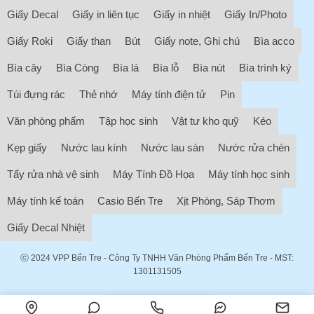
Giấy Decal
Giấy in liên tục
Giấy in nhiệt
Giấy In/Photo
Giấy Roki
Giấy than
Bút
Giấy note, Ghi chú
Bìa acco
Bìa cây
Bìa Còng
Bìa lá
Bìa lỗ
Bìa nút
Bìa trình ký
Túi đựng rác
Thẻ nhớ
Máy tính điện tử
Pin
Văn phòng phẩm
Tập học sinh
Vật tư kho quỹ
Kéo
Kẹp giấy
Nước lau kính
Nước lau sàn
Nước rửa chén
Tẩy rửa nhà vệ sinh
Máy Tính Đồ Họa
Máy tính học sinh
Máy tính kế toán
Casio Bến Tre
Xịt Phòng, Sáp Thơm
Giấy Decal Nhiệt
ⓒ 2024
VPP Bến Tre
- Công Ty TNHH Văn Phòng Phẩm Bến Tre - MST:
1301131505