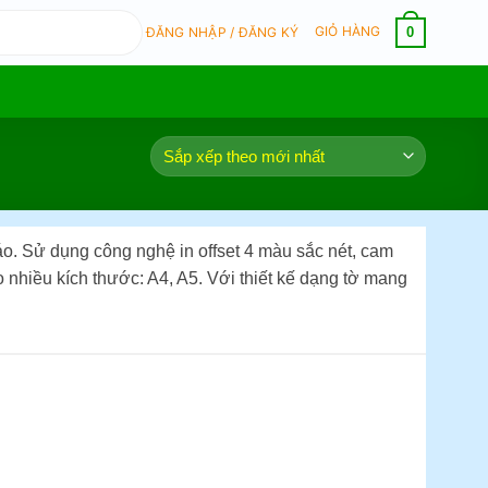
GIỎ HÀNG
0
ĐĂNG NHẬP / ĐĂNG KÝ
áo. Sử dụng công nghệ in offset 4 màu sắc nét, cam
o nhiều kích thước: A4, A5. Với thiết kế dạng tờ mang