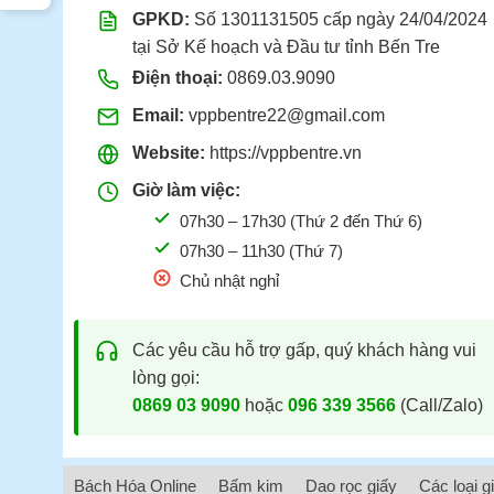
GPKD:
Số 1301131505 cấp ngày 24/04/2024
tại Sở Kế hoạch và Đầu tư tỉnh Bến Tre
Điện thoại:
0869.03.9090
Email:
vppbentre22@gmail.com
Website:
https://vppbentre.vn
Giờ làm việc:
07h30 – 17h30 (Thứ 2 đến Thứ 6)
07h30 – 11h30 (Thứ 7)
Chủ nhật nghỉ
Các yêu cầu hỗ trợ gấp, quý khách hàng vui
lòng gọi:
0869 03 9090
hoặc
096 339 3566
(Call/Zalo)
Bách Hóa Online
Bấm kim
Dao rọc giấy
Các loại g