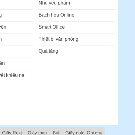
Nhu yếu phẩm
g
Bách hóa Online
yển
Smart Office
n
Thiết bị văn phòng
Quà tặng
án
ết khiếu nại
Giấy Roki
Giấy than
Bút
Giấy note, Ghi chú