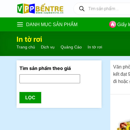
Skip
Tìm
kiếm
to
sản
content
phẩm
DANH MỤC SẢN PHẨM
Giấy 
In tờ rơi
Trang chủ
/
Dịch vụ
/
Quảng Cáo
/
In tờ rơi
Văn phòn
Tìm sản phẩm theo giá
kết đạt 
đi hoặc 
LỌC