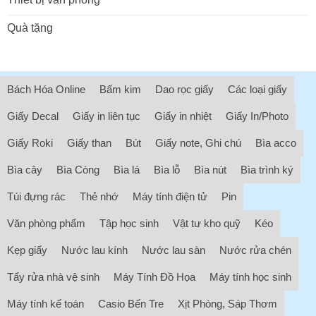
Quà tặng
Bách Hóa Online
Bấm kim
Dao rọc giấy
Các loại giấy
Giấy Decal
Giấy in liên tục
Giấy in nhiệt
Giấy In/Photo
Giấy Roki
Giấy than
Bút
Giấy note, Ghi chú
Bìa acco
Bìa cây
Bìa Còng
Bìa lá
Bìa lỗ
Bìa nút
Bìa trình ký
Túi đựng rác
Thẻ nhớ
Máy tính điện tử
Pin
Văn phòng phẩm
Tập học sinh
Vật tư kho quỹ
Kéo
Kẹp giấy
Nước lau kính
Nước lau sàn
Nước rửa chén
Tẩy rửa nhà vệ sinh
Máy Tính Đồ Họa
Máy tính học sinh
Máy tính kế toán
Casio Bến Tre
Xịt Phòng, Sáp Thơm