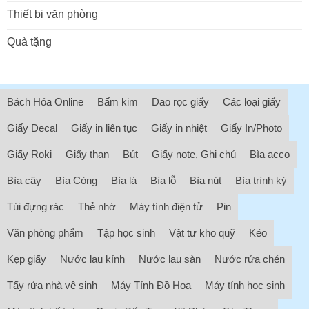
Thiết bị văn phòng
Quà tặng
Bách Hóa Online
Bấm kim
Dao rọc giấy
Các loại giấy
Giấy Decal
Giấy in liên tục
Giấy in nhiệt
Giấy In/Photo
Giấy Roki
Giấy than
Bút
Giấy note, Ghi chú
Bìa acco
Bìa cây
Bìa Còng
Bìa lá
Bìa lỗ
Bìa nút
Bìa trình ký
Túi đựng rác
Thẻ nhớ
Máy tính điện tử
Pin
Văn phòng phẩm
Tập học sinh
Vật tư kho quỹ
Kéo
Kẹp giấy
Nước lau kính
Nước lau sàn
Nước rửa chén
Tẩy rửa nhà vệ sinh
Máy Tính Đồ Họa
Máy tính học sinh