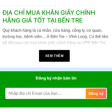
ĐỊA CHỈ MUA KHĂN GIẤY CHÍNH
HÃNG GIÁ TỐT TẠI BẾN TRE
Quý khách hàng là cá nhân, cửa hàng, công ty, cơ quan,
trường học, bệnh viện… ở Bến Tre – Vĩnh Long. Có thể liên
hệ đặt mua các loại khăn giấy chính hãng tại VPP Bến Tre
theo hướng dẫn sau:
XEM THÊM
Đến mua trực tiếp tại cửa hàng VPP Bến Tre tại:
22A đường Tán Kế, Phường An Hội , Tỉnh Vĩnh
Đăng ký nhận bản tin
Long (TP. Bến Tre cũ)
.
Giờ làm việc:
07h30 - 17h30
(Từ: Thứ 2 đến Thứ 7,
Chủ Nhật: Nghỉ)
Đặt mua online tại website
https://vppbentre.vn
Đặt mua qua điện thoại:
0869.03.9090