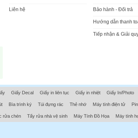
Liên hệ
Bảo hành - Đổi trả
Hướng dẫn thanh to
Tiếp nhận & Giải quy
iấy
Giấy Decal
Giấy in liên tục
Giấy in nhiệt
Giấy In/Photo
út
Bìa trình ký
Túi đựng rác
Thẻ nhớ
Máy tính điện tử
Pin
 rửa chén
Tẩy rửa nhà vệ sinh
Máy Tính Đồ Họa
Máy tính h