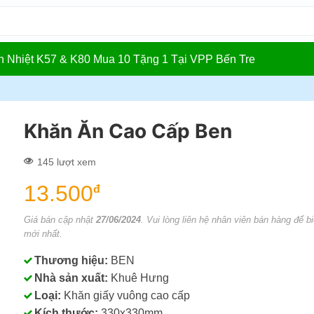
In Nhiệt K57 & K80 Mua 10 Tặng 1 Tại VPP Bến Tre
Khăn Ăn Cao Cấp Ben
145 lượt xem
13.500
đ
Giá bán cập nhật
27/06/2024
. Vui lòng liên hệ nhân viên bán hàng để bi
mới nhất.
Thương hiệu:
BEN
Nhà sản xuất:
Khuê Hưng
Loại:
Khăn giấy vuông cao cấp
Kích thước:
330x330mm