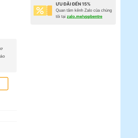
ƯU ĐÃI ĐẾN 15%
Quan tâm kênh Zalo của chúng
tôi tại
zalo.me/vppbentre
cơ
báo