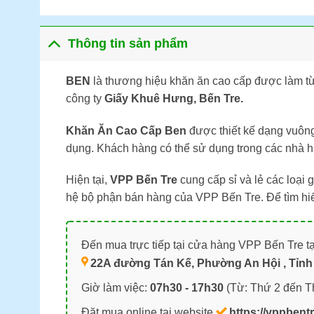
Thông tin sản phẩm
BEN
là thương hiệu khăn ăn cao cấp được làm từ 
công ty
Giấy Khuê Hưng, Bến Tre.
Khăn Ăn Cao Cấp Ben
được thiết kế dạng vuôn
dụng. Khách hàng có thể sử dụng trong các nhà hà
Hiện tại,
VPP Bến Tre
cung cấp sỉ và lẻ các loại 
hệ bộ phận bán hàng của VPP Bến Tre. Để tìm hiể
Đến mua trực tiếp tại cửa hàng VPP Bến Tre tạ
22A đường Tán Kế, Phường An Hội , Tỉnh 
Giờ làm việc:
07h30 - 17h30
(Từ: Thứ 2 đến T
Đặt mua online tại website
https://vppbent