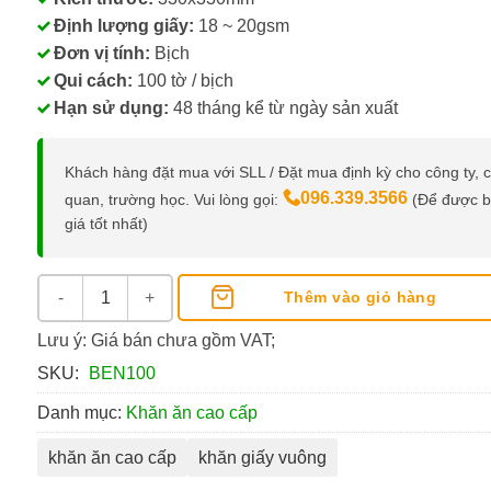
Định lượng giấy:
18 ~ 20gsm
Đơn vị tính:
Bịch
Qui cách:
100 tờ / bịch
Hạn sử dụng:
48 tháng kể từ ngày sản xuất
Khách hàng đặt mua với SLL / Đặt mua định kỳ cho công ty, 
096.339.3566
quan, trường học. Vui lòng gọi:
(Để được 
giá tốt nhất)
Khăn Ăn Cao Cấp Ben số lượng
Thêm vào giỏ hàng
Lưu ý: Giá bán chưa gồm VAT;
SKU:
BEN100
Danh mục:
Khăn ăn cao cấp
khăn ăn cao cấp
khăn giấy vuông