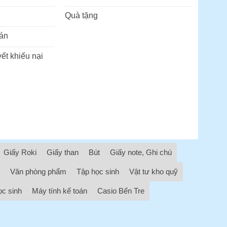
Quà tặng
án
ết khiếu nại
Giấy Roki
Giấy than
Bút
Giấy note, Ghi chú
Văn phòng phẩm
Tập học sinh
Vật tư kho quỹ
ọc sinh
Máy tính kế toán
Casio Bến Tre