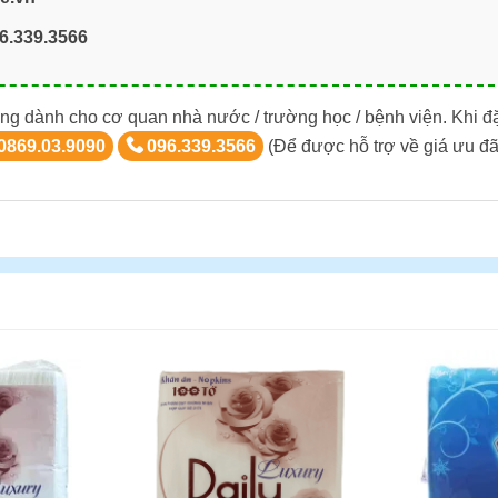
6.339.3566
ng dành cho cơ quan nhà nước / trường học / bệnh viện. Khi đ
0869.03.9090
096.339.3566
(Để được hỗ trợ về giá ưu đã