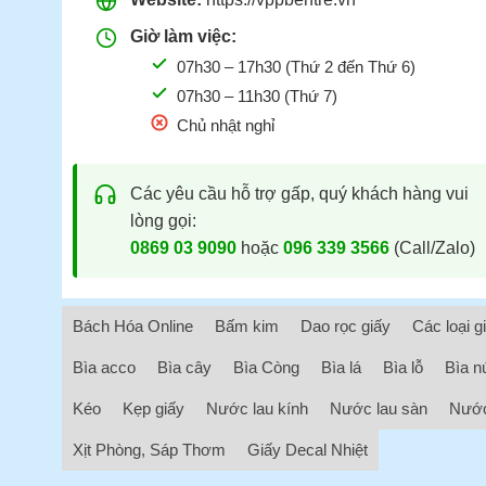
Giờ làm việc:
07h30 – 17h30 (Thứ 2 đến Thứ 6)
07h30 – 11h30 (Thứ 7)
Chủ nhật nghỉ
Các yêu cầu hỗ trợ gấp, quý khách hàng vui
lòng gọi:
0869 03 9090
hoặc
096 339 3566
(Call/Zalo)
Bách Hóa Online
Bấm kim
Dao rọc giấy
Các loại g
Bìa acco
Bìa cây
Bìa Còng
Bìa lá
Bìa lỗ
Bìa n
Kéo
Kẹp giấy
Nước lau kính
Nước lau sàn
Nước
Xịt Phòng, Sáp Thơm
Giấy Decal Nhiệt