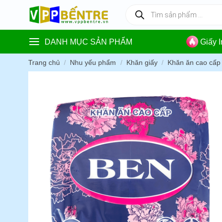
Skip
Tìm
kiếm
to
sản
content
phẩm
DANH MỤC SẢN PHẨM
Giấy 
Trang chủ
/
Nhu yếu phẩm
/
Khăn giấy
/
Khăn ăn cao cấp