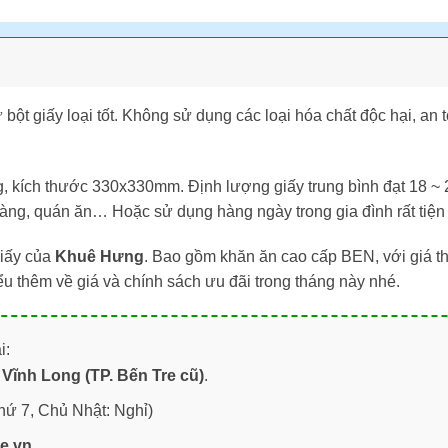
bột giấy loại tốt. Không sử dụng các loại hóa chất độc hại, a
g, kích thước 330x330mm. Định lượng giấy trung bình đạt 18 ~
ng, quán ăn… Hoặc sử dụng hàng ngày trong gia đình rất tiện lợ
giấy của
Khuê Hưng
. Bao gồm khăn ăn cao cấp BEN, với giá th
u thêm về giá và chính sách ưu đãi trong tháng này nhé.
i:
Vĩnh Long (TP. Bến Tre cũ)
.
hứ 7, Chủ Nhật: Nghỉ)
re.vn