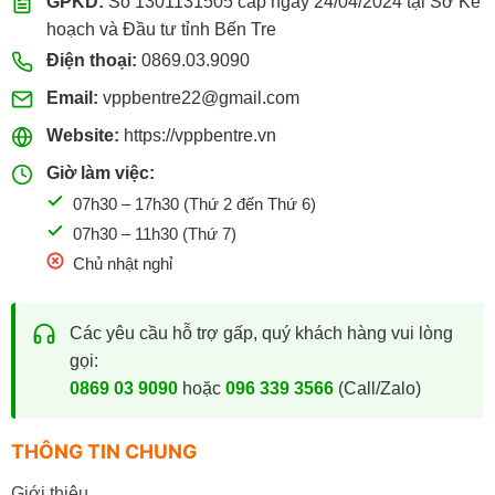
GPKD:
Số 1301131505 cấp ngày 24/04/2024 tại Sở Kế
hoạch và Đầu tư tỉnh Bến Tre
Điện thoại:
0869.03.9090
Email:
vppbentre22@gmail.com
Website:
https://vppbentre.vn
Giờ làm việc:
07h30 – 17h30 (Thứ 2 đến Thứ 6)
07h30 – 11h30 (Thứ 7)
Chủ nhật nghỉ
Các yêu cầu hỗ trợ gấp, quý khách hàng vui lòng
gọi:
0869 03 9090
hoặc
096 339 3566
(Call/Zalo)
THÔNG TIN CHUNG
Giới thiệu