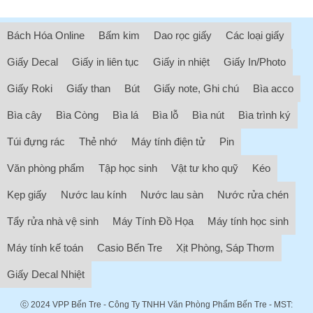
Bách Hóa Online
Bấm kim
Dao rọc giấy
Các loại giấy
Giấy Decal
Giấy in liên tục
Giấy in nhiệt
Giấy In/Photo
Giấy Roki
Giấy than
Bút
Giấy note, Ghi chú
Bìa acco
Bìa cây
Bìa Còng
Bìa lá
Bìa lỗ
Bìa nút
Bìa trình ký
Túi đựng rác
Thẻ nhớ
Máy tính điện tử
Pin
Văn phòng phẩm
Tập học sinh
Vật tư kho quỹ
Kéo
Kẹp giấy
Nước lau kính
Nước lau sàn
Nước rửa chén
Tẩy rửa nhà vệ sinh
Máy Tính Đồ Họa
Máy tính học sinh
Máy tính kế toán
Casio Bến Tre
Xịt Phòng, Sáp Thơm
Giấy Decal Nhiệt
ⓒ 2024
VPP Bến Tre
- Công Ty TNHH Văn Phòng Phẩm Bến Tre - MST: