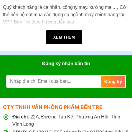
Quý khách hàng là cá nhân, công ty may, xưởng mai,… Có
thể liên hệ đặt mua các dụng cụ ngành may chính hãng tại
VPP Bến Tre theo hướng dẫn sau:
XEM THÊM
Đến mua trực tiếp tại cửa hàng VPP Bến Tre tại:
22A đường Tán Kế, Phường An Hội , Tỉnh Vĩnh
Long (TP. Bến Tre cũ)
.
Đăng ký nhận bản tin
Giờ làm việc:
07h30 - 17h30
(Từ: Thứ 2 đến Thứ 7,
Chủ Nhật: Nghỉ)
Đặt mua online tại website
https://vppbentre.vn
Đặt mua qua điện thoại:
0869.03.9090
096.339.3566
CTY TNHH VĂN PHÒNG PHẨM BẾN TRE
Địa chỉ:
22A, Đường Tán Kế, Phường An Hội, Tỉnh
Vĩnh Long