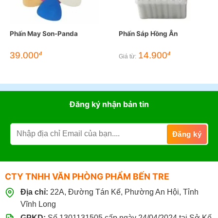
Phấn May Son-Panda
Phấn Sáp Hồng Ân
39.000
14.900
đ
đ
Giá từ:
Đăng ký nhận bản tin
CTY TNHH VĂN PHÒNG PHẨM BẾN TRE
Địa chỉ:
22A, Đường Tán Kế, Phường An Hội, Tỉnh
Vĩnh Long
GPKD:
Số 1301131505 cấp ngày 24/04/2024 tại Sở Kế