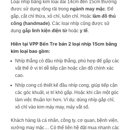
Loại nhíp bằng kim loại dài 14cm đến 15cm thường
được sử dụng rộng rãi trong
ngành may mặc
. Để
gắp, cắt chỉ thừa, xỏ chỉ, luồn chỉ. Hoặc
làm đồ thủ
công (handmade)
. Các loại nhíp cũng được sử
dụng
gắp linh kiện điện tử
hoặc
y tế
.
Hiên tại VPP Bến Tre bán 2 loại nhíp 15cm bằng
kim loại bao gồm:
Nhíp thẳng có đầu nhíp thẳng, phù hợp để gắp các
vật thể ở vị trí dễ tiếp cận hoặc cần độ chính xác
cao.
Nhíp cong có thiết kế đầu nhíp cong, giúp tiếp cận
các góc khuất, vị trí khó gắp. Hoặc khi cần một góc
làm việc thuận lợi hơn. Ví dụ: dùng nhíp gắp chỉ,
xỏ chỉ vào kim máy may, máy vắt sổ.
Khách hàng là cá nhân, công ty, cơ quan, bệnh viện,
xưởng may mặc… Có thể liên hệ đặt mua nhanh các