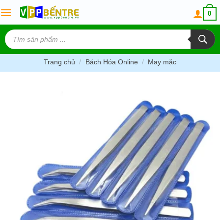
Skip
0
to
content
Tìm
kiếm
sản
phẩm
Trang chủ
/
Bách Hóa Online
/
May mặc