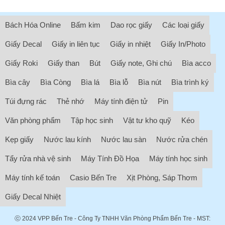
Bách Hóa Online
Bấm kim
Dao rọc giấy
Các loại giấy
Giấy Decal
Giấy in liên tục
Giấy in nhiệt
Giấy In/Photo
Giấy Roki
Giấy than
Bút
Giấy note, Ghi chú
Bìa acco
Bìa cây
Bìa Còng
Bìa lá
Bìa lỗ
Bìa nút
Bìa trình ký
Túi đựng rác
Thẻ nhớ
Máy tính điện tử
Pin
Văn phòng phẩm
Tập học sinh
Vật tư kho quỹ
Kéo
Kẹp giấy
Nước lau kính
Nước lau sàn
Nước rửa chén
Tẩy rửa nhà vệ sinh
Máy Tính Đồ Họa
Máy tính học sinh
Máy tính kế toán
Casio Bến Tre
Xịt Phòng, Sáp Thơm
Giấy Decal Nhiệt
ⓒ 2024
VPP Bến Tre
- Công Ty TNHH Văn Phòng Phẩm Bến Tre - MST: