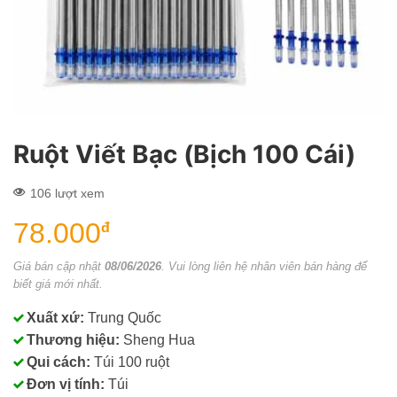
Ruột Viết Bạc (Bịch 100 Cái)
106 lượt xem
78.000
đ
Giá bán cập nhật
08/06/2026
. Vui lòng liên hệ nhân viên bán hàng để
biết giá mới nhất.
Xuất xứ:
Trung Quốc
Thương hiệu:
Sheng Hua
Qui cách:
Túi 100 ruột
Đơn vị tính:
Túi