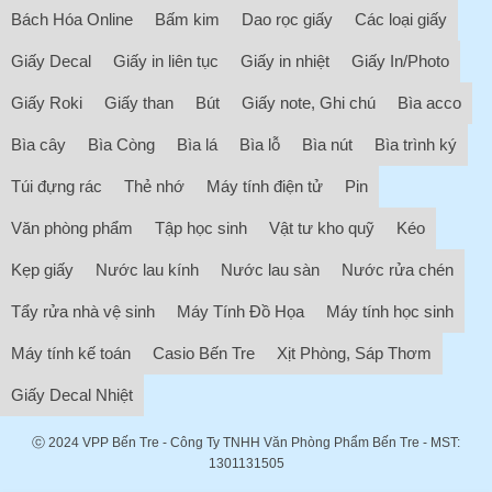
Bách Hóa Online
Bấm kim
Dao rọc giấy
Các loại giấy
Giấy Decal
Giấy in liên tục
Giấy in nhiệt
Giấy In/Photo
Giấy Roki
Giấy than
Bút
Giấy note, Ghi chú
Bìa acco
Bìa cây
Bìa Còng
Bìa lá
Bìa lỗ
Bìa nút
Bìa trình ký
Túi đựng rác
Thẻ nhớ
Máy tính điện tử
Pin
Văn phòng phẩm
Tập học sinh
Vật tư kho quỹ
Kéo
Kẹp giấy
Nước lau kính
Nước lau sàn
Nước rửa chén
Tẩy rửa nhà vệ sinh
Máy Tính Đồ Họa
Máy tính học sinh
Máy tính kế toán
Casio Bến Tre
Xịt Phòng, Sáp Thơm
Giấy Decal Nhiệt
ⓒ 2024
VPP Bến Tre
- Công Ty TNHH Văn Phòng Phẩm Bến Tre - MST:
1301131505