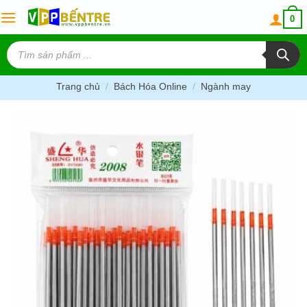
Skip
0
to
content
Tìm
kiếm
sản
phẩm
Trang chủ
/
Bách Hóa Online
/
Ngành may