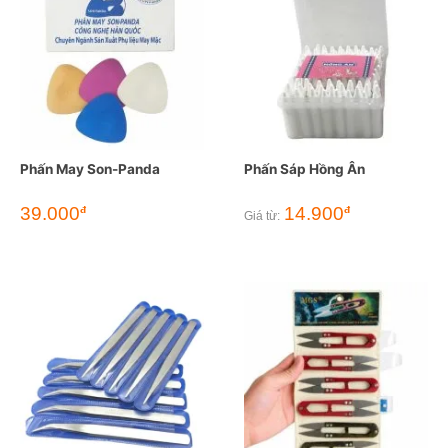
Phấn May Son-Panda
Phấn Sáp Hồng Ân
39.000
14.900
đ
đ
Giá từ: