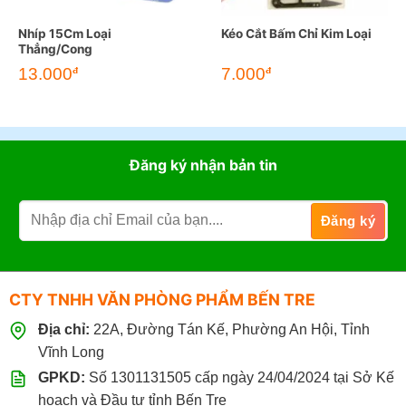
Nhíp 15Cm Loại
Kéo Cắt Bấm Chỉ Kim Loại
Thẳng/Cong
13.000
7.000
đ
đ
Đăng ký nhận bản tin
CTY TNHH VĂN PHÒNG PHẨM BẾN TRE
Địa chỉ:
22A, Đường Tán Kế, Phường An Hội, Tỉnh
Vĩnh Long
GPKD:
Số 1301131505 cấp ngày 24/04/2024 tại Sở Kế
hoạch và Đầu tư tỉnh Bến Tre