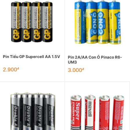
Pin Tiểu GP Supercell AA 1.5V
Pin 2A/AA Con Ó Pinaco R6-
UM3
2.900
đ
3.000
đ