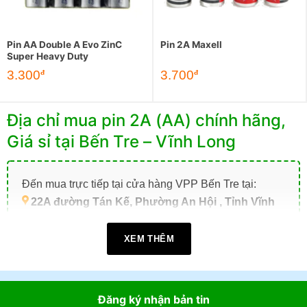
Pin AA Double A Evo ZinC
Pin 2A Maxell
Super Heavy Duty
3.300
3.700
đ
đ
Địa chỉ mua pin 2A (AA) chính hãng,
Giá sỉ tại Bến Tre – Vĩnh Long
Đến mua trực tiếp tại cửa hàng VPP Bến Tre tại:
22A đường Tán Kế, Phường An Hội , Tỉnh Vĩnh
Long (TP. Bến Tre cũ)
.
XEM THÊM
Giờ làm việc:
07h30 - 17h30
(Từ: Thứ 2 đến Thứ 7,
Chủ Nhật: Nghỉ)
Đặt mua online tại website
https://vppbentre.vn
Đăng ký nhận bản tin