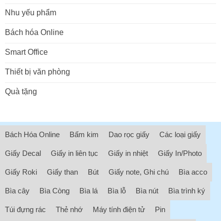
Nhu yếu phẩm
Bách hóa Online
Smart Office
Thiết bị văn phòng
Quà tặng
Bách Hóa Online
Bấm kim
Dao rọc giấy
Các loại giấy
Giấy Decal
Giấy in liên tục
Giấy in nhiệt
Giấy In/Photo
Giấy Roki
Giấy than
Bút
Giấy note, Ghi chú
Bìa acco
Bìa cây
Bìa Còng
Bìa lá
Bìa lỗ
Bìa nút
Bìa trình ký
Túi đựng rác
Thẻ nhớ
Máy tính điện tử
Pin