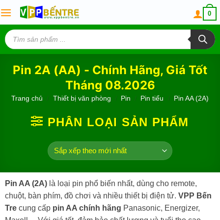
Skip
0
to
content
Tìm
kiếm
sản
phẩm
Pin 2A (AA) - Chính Hãng, Giá Tốt
Tháng 08.2026
Trang chủ
/
Thiết bị văn phòng
/
Pin
/
Pin tiểu
/
Pin AA (2A)
PHÂN LOẠI SẢN PHẨM
Pin AA (2A)
là loại pin phổ biến nhất, dùng cho remote,
chuột, bàn phím, đồ chơi và nhiều thiết bị điện tử.
VPP Bến
Tre
cung cấp
pin AA chính hãng
Panasonic, Energizer,