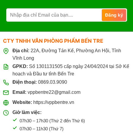
Đặt mua qua điện thoại:
0869.03.9090
096.339.3566
CTY TNHH VĂN PHÒNG PHẨM BẾN TRE
Địa chỉ:
22A, Đường Tán Kế, Phường An Hội, Tỉnh
Vĩnh Long
GPKD:
Số 1301131505 cấp ngày 24/04/2024 tại Sở Kế
hoạch và Đầu tư tỉnh Bến Tre
Điện thoại:
0869.03.9090
Email:
vppbentre22@gmail.com
Website:
https://vppbentre.vn
Giờ làm việc:
07h30 – 17h30 (Thứ 2 đến Thứ 6)
07h30 – 11h30 (Thứ 7)