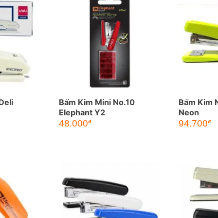
Deli
Bấm Kim Mini No.10
Bấm Kim N
Elephant Y2
Neon
48.000
94.700
đ
đ