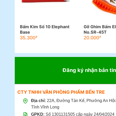
Bấm Kim Số 10 Elephant
Gỡ Ghim Bấm E
Base
No.SR-45T
35.300
20.000
đ
đ
Đăng ký nhận bản tin
CTY TNHH VĂN PHÒNG PHẨM BẾN TRE
Địa chỉ:
22A, Đường Tán Kế, Phường An Hội
Tỉnh Vĩnh Long
GPKD:
Số 1301131505 cấp ngày 24/04/2024