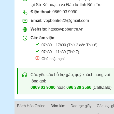
tại Sở Kế hoạch và Đầu tư tỉnh Bến Tre
Điện thoại:
0869.03.9090
Email:
vppbentre22@gmail.com
Website:
https://vppbentre.vn
Giờ làm việc:
07h30 – 17h30 (Thứ 2 đến Thứ 6)
07h30 – 11h30 (Thứ 7)
Chủ nhật nghỉ
Các yêu cầu hỗ trợ gấp, quý khách hàng vui
lòng gọi:
0869 03 9090
hoặc
096 339 3566
(Call/Zalo)
Bách Hóa Online
Bấm kim
Dao rọc giấy
Các loại g