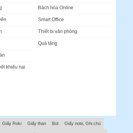
g
Bách hóa Online
yển
Smart Office
n
Thiết bị văn phòng
Quà tặng
án
ết khiếu nại
Giấy Roki
Giấy than
Bút
Giấy note, Ghi chú