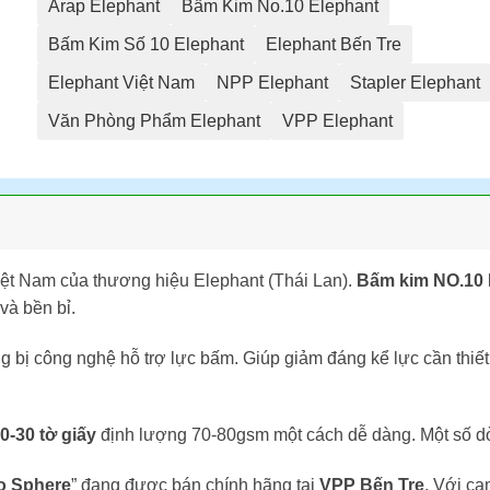
Arap Elephant
Bấm Kim No.10 Elephant
Bấm Kim Số 10 Elephant
Elephant Bến Tre
Elephant Việt Nam
NPP Elephant
Stapler Elephant
Văn Phòng Phẩm Elephant
VPP Elephant
iệt Nam của thương hiệu Elephant (Thái Lan).
Bấm kim NO.1
và bền bỉ.
 bị công nghệ hỗ trợ lực bấm. Giúp giảm đáng kể lực cần thiết 
0-30 tờ giấy
định lượng 70-80gsm một cách dễ dàng. Một số dò
o Sphere
” đang được bán chính hãng tại
VPP Bến Tre
. Với ca