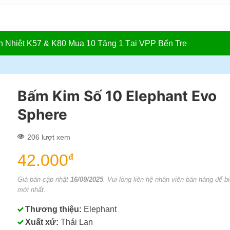
In Nhiệt K57 & K80 Mua 10 Tặng 1 Tại VPP Bến Tre
Bấm Kim Số 10 Elephant Evo
Sphere
206 lượt xem
42.000
đ
Giá bán cập nhật
16/09/2025
. Vui lòng liên hệ nhân viên bán hàng để bi
mới nhất.
Thương thiệu:
Elephant
Xuất xứ:
Thái Lan