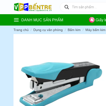
Skip
Tìm
kiếm
to
sản
content
phẩm
DANH MỤC SẢN PHẨM
Giấy 
Trang chủ
/
Dụng cụ văn phòng
/
Bấm kim
/
Máy bấm kim