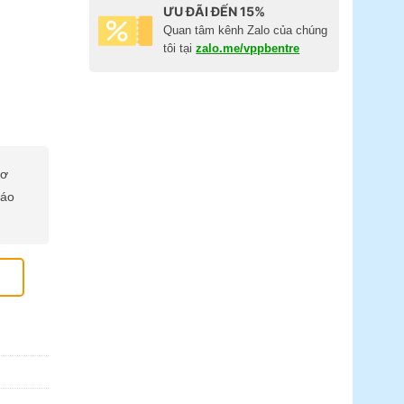
ƯU ĐÃI ĐẾN 15%
Quan tâm kênh Zalo của chúng
tôi tại
zalo.me/vppbentre
cơ
báo