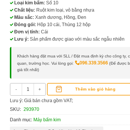
Loại kim bấm:
Số 10
Chất liệu:
Ruột kim loại, vỏ bằng nhựa
Màu sắc:
Xanh dương, Hồng, Đen
Đóng gói:
Hộp 10 cái, Thùng 12 hộp
Đơn vị tính:
Cái
Lưu ý:
Sản phẩm được giao với màu sắc ngẫu nhiên
Khách hàng đặt mua với SLL / Đặt mua định kỳ cho công ty, 
096.339.3566
quan, trường học. Vui lòng gọi:
(Để được 
giá tốt nhất)
Bấm Kim Số 10 Elephant Evo Sphere số lượng
Thêm vào giỏ hàng
Lưu ý: Giá bán chưa gồm VAT;
SKU:
293970
Danh mục:
Máy bấm kim