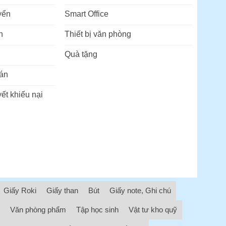
yển
Smart Office
n
Thiết bị văn phòng
Quà tặng
án
ết khiếu nại
Giấy Roki
Giấy than
Bút
Giấy note, Ghi chú
Văn phòng phẩm
Tập học sinh
Vật tư kho quỹ