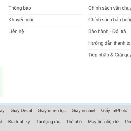
Thông báo
Chính sách vận chu
Khuyến mãi
Chính sách bán buô
Liên hệ
Bảo hành - Đổi trả
Hướng dẫn thanh to
Tiếp nhận & Giải quy
iấy
Giấy Decal
Giấy in liên tục
Giấy in nhiệt
Giấy In/Photo
út
Bìa trình ký
Túi đựng rác
Thẻ nhớ
Máy tính điện tử
Pin