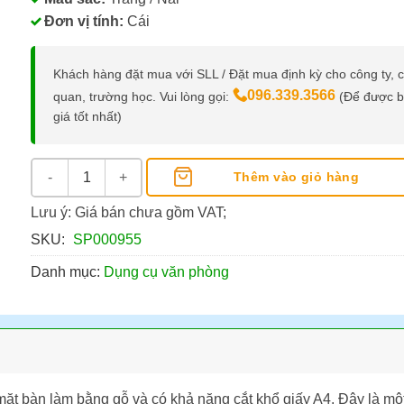
Đơn vị tính:
Cái
Khách hàng đặt mua với SLL / Đặt mua định kỳ cho công ty, 
096.339.3566
quan, trường học. Vui lòng gọi:
(Để được 
giá tốt nhất)
Bàn Cắt Giấy Khổ A4 Bằng Gỗ số lượng
Thêm vào giỏ hàng
Lưu ý: Giá bán chưa gồm VAT;
SKU:
SP000955
Danh mục:
Dụng cụ văn phòng
mặt bàn làm bằng gỗ và có khả năng cắt khổ giấy A4. Đây là m