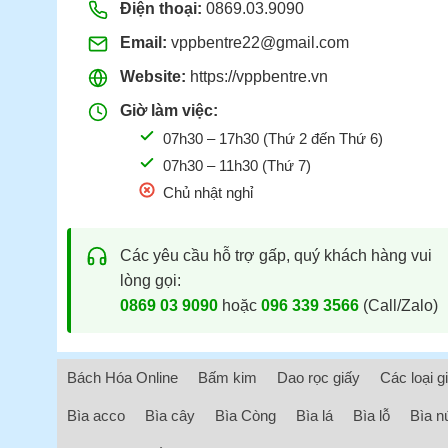
Điện thoại:
0869.03.9090
Email:
vppbentre22@gmail.com
Website:
https://vppbentre.vn
Giờ làm việc:
07h30 – 17h30 (Thứ 2 đến Thứ 6)
07h30 – 11h30 (Thứ 7)
Chủ nhật nghỉ
Các yêu cầu hỗ trợ gấp, quý khách hàng vui
lòng gọi:
0869 03 9090
hoặc
096 339 3566
(Call/Zalo)
Bách Hóa Online
Bấm kim
Dao rọc giấy
Các loại g
Bìa acco
Bìa cây
Bìa Còng
Bìa lá
Bìa lỗ
Bìa n