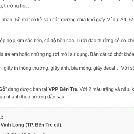
, trường học.
ý nhẵn. Bề mặt có kẻ sẵn các đường chia khổ giấy. Ví dụ: A4, 
ép hợp kim sắc bén, có độ bền cao. Lưỡi dao thường có cơ chế
là trẻ em hoặc những người mới sử dụng. Bàn cắt có chốt khóa
: giấy in thông thường, giấy ảnh, bìa mỏng, giấy decal… Với số 
 Gỗ
” đang được bán tại
VPP Bến Tre
. Với 2 màu trắng và nâu.
 mua nhanh theo hướng dẫn sau:
i:
Vĩnh Long (TP. Bến Tre cũ)
.