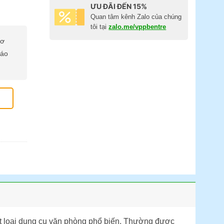
ƯU ĐÃI ĐẾN 15%
Quan tâm kênh Zalo của chúng
tôi tại
zalo.me/vppbentre
cơ
báo
ột loại dụng cụ văn phòng phổ biến. Thường được