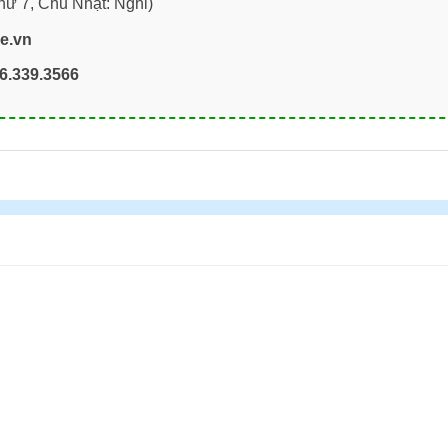
hứ 7, Chủ Nhật: Nghỉ)
re.vn
6.339.3566