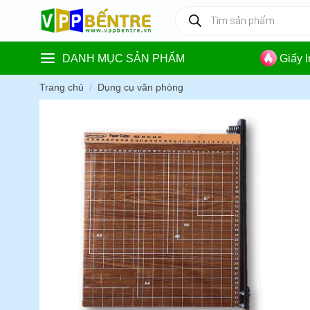
Skip
Tìm
kiếm
to
sản
content
phẩm
DANH MỤC SẢN PHẨM
Giấy 
Trang chủ
/
Dụng cụ văn phòng