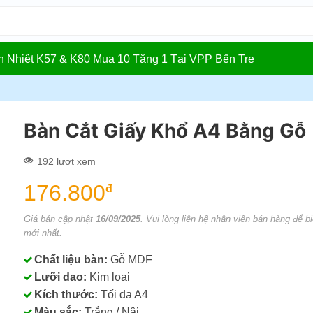
In Nhiệt K57 & K80 Mua 10 Tặng 1 Tại VPP Bến Tre
Bàn Cắt Giấy Khổ A4 Bằng Gỗ
192 lượt xem
176.800
đ
Giá bán cập nhật
16/09/2025
. Vui lòng liên hệ nhân viên bán hàng để bi
mới nhất.
Chất liệu bàn:
Gỗ MDF
Lưỡi dao:
Kim loại
Kích thước:
Tối đa A4
Màu sắc:
Trắng / Nâi