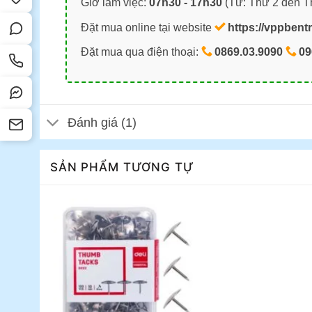
Giờ làm việc:
07h30 - 17h30
(Từ: Thứ 2 đến T
Đặt mua online tại website
https://vppbent
Đặt mua qua điện thoại:
0869.03.9090
09
Đánh giá (1)
SẢN PHẨM TƯƠNG TỰ