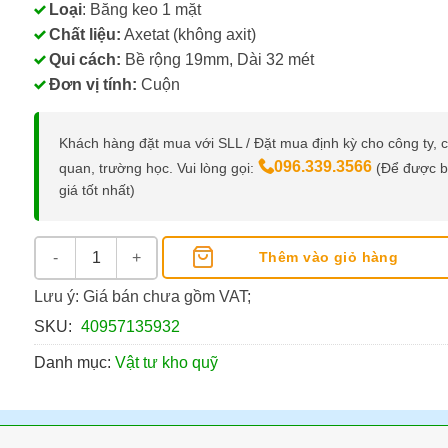
Loại
: Băng keo 1 mặt
Chất liệu:
Axetat (không axit)
Qui cách:
Bề rộng 19mm, Dài 32 mét
Đơn vị tính:
Cuộn
Khách hàng đặt mua với SLL / Đặt mua định kỳ cho công ty, 
096.339.3566
quan, trường học. Vui lòng gọi:
(Để được 
giá tốt nhất)
Băng Keo Dán Tiền 3M Scotch Magic 19MM số lượng
Thêm vào giỏ hàng
Lưu ý: Giá bán chưa gồm VAT;
SKU:
40957135932
Danh mục:
Vật tư kho quỹ