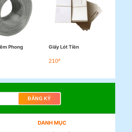
iêm Phong
Giấy Lót Tiền
210
đ
DANH MỤC