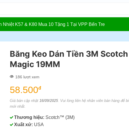
In Nhiệt K57 & K80 Mua 10 Tặng 1 Tại VPP Bến Tre
Băng Keo Dán Tiền 3M Scotch
Magic 19MM
186 lượt xem
58.500
đ
Giá bán cập nhật
16/09/2025
. Vui lòng liên hệ nhân viên bán hàng để bi
mới nhất.
Thương hiệu:
Scotch™ (3M)
Xuất xứ:
USA