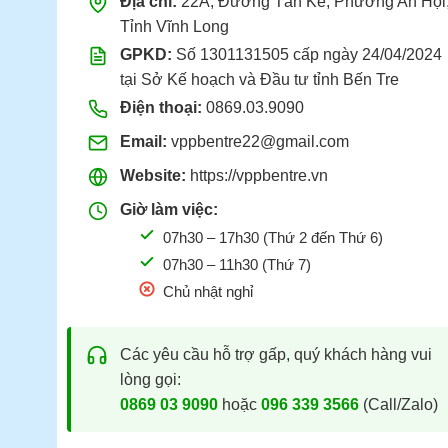
Địa chỉ:
22A, Đường Tán Kế, Phường An Hội
Tỉnh Vĩnh Long
GPKD:
Số 1301131505 cấp ngày 24/04/2024
tại Sở Kế hoạch và Đầu tư tỉnh Bến Tre
Điện thoại:
0869.03.9090
Email:
vppbentre22@gmail.com
Website:
https://vppbentre.vn
Giờ làm việc:
07h30 – 17h30 (Thứ 2 đến Thứ 6)
07h30 – 11h30 (Thứ 7)
Chủ nhật nghỉ
Các yêu cầu hỗ trợ gấp, quý khách hàng vui
lòng gọi:
0869 03 9090
hoặc
096 339 3566
(Call/Zalo)