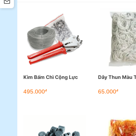
Kìm Bấm Chì Cộng Lực
Dây Thun Màu 
Giá
Giá
495.000
65.000
đ
đ
gốc
hiện
là:
tại
72.700đ.
là:
65.000đ.