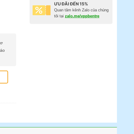
ƯU ĐÃI ĐẾN 15%
Quan tâm kênh Zalo của chúng
tôi tại
zalo.me/vppbentre
cơ
báo