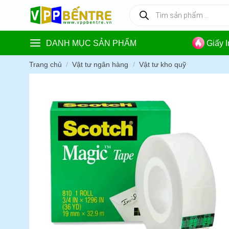
Skip
Tìm
kiếm
to
sản
content
phẩm
DANH MỤC SẢN PHẨM
Giấy 
Trang chủ
/
Vật tư ngân hàng
/
Vật tư kho quỹ