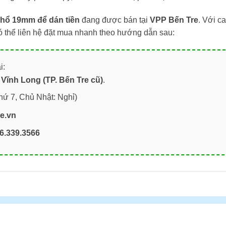
hổ 19mm để dán tiền
đang được bán tại
VPP Bến Tre
. Với c
ó thể liên hệ đặt mua nhanh theo hướng dẫn sau:
i:
Vĩnh Long (TP. Bến Tre cũ)
.
hứ 7, Chủ Nhật: Nghỉ)
re.vn
6.339.3566