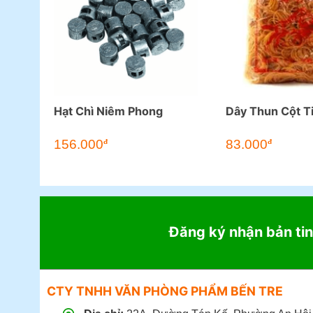
Hạt Chì Niêm Phong
Dây Thun Cột T
156.000
83.000
đ
đ
Đăng ký nhận bản tin
CTY TNHH VĂN PHÒNG PHẨM BẾN TRE