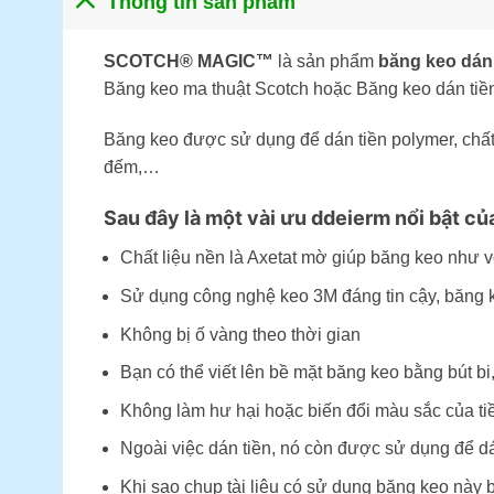
Thông tin sản phẩm
SCOTCH® MAGIC™
là sản phẩm
băng keo dán 
Băng keo ma thuật Scotch hoặc Băng keo dán tiề
Băng keo được sử dụng để dán tiền polymer, chất 
đếm,…
Sau đây là một vài ưu ddeierm nổi bật 
Chất liệu nền là Axetat mờ giúp băng keo như v
Sử dụng công nghệ keo 3M đáng tin cậy, băng k
Không bị ố vàng theo thời gian
Bạn có thể viết lên bề mặt băng keo bằng bút bi,
Không làm hư hại hoặc biến đổi màu sắc của tiền
Ngoài việc dán tiền, nó còn được sử dụng để dá
Khi sao chụp tài liệu có sử dụng băng keo này 