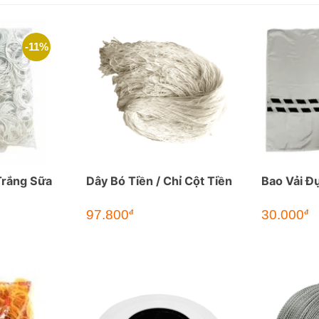
-11%
Trắng Sữa
Dây Bó Tiền / Chỉ Cột Tiền
Bao Vải Đ
97.800
30.000
đ
đ