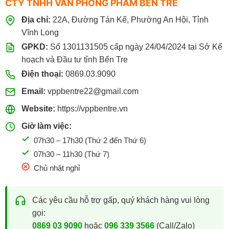
CTY TNHH VĂN PHÒNG PHẨM BẾN TRE
Địa chỉ:
22A, Đường Tán Kế, Phường An Hội, Tỉnh
Vĩnh Long
GPKD:
Số 1301131505 cấp ngày 24/04/2024 tại Sở Kế
hoạch và Đầu tư tỉnh Bến Tre
Điện thoại:
0869.03.9090
Email:
vppbentre22@gmail.com
Website:
https://vppbentre.vn
Giờ làm việc:
07h30 – 17h30 (Thứ 2 đến Thứ 6)
07h30 – 11h30 (Thứ 7)
Chủ nhật nghỉ
Các yêu cầu hỗ trợ gấp, quý khách hàng vui lòng
gọi:
0869 03 9090
hoặc
096 339 3566
(Call/Zalo)