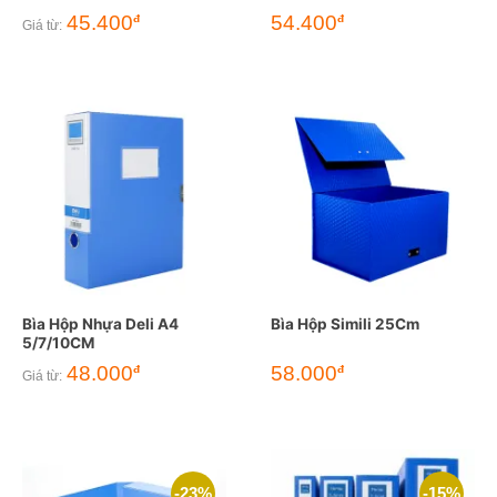
Giá
Giá
45.400
54.400
đ
đ
Giá từ:
gốc
hiện
là:
tại
64.000đ.
là:
54.400đ.
Bìa Hộp Nhựa Deli A4
Bìa Hộp Simili 25Cm
5/7/10CM
48.000
58.000
đ
đ
Giá từ:
-23%
-15%