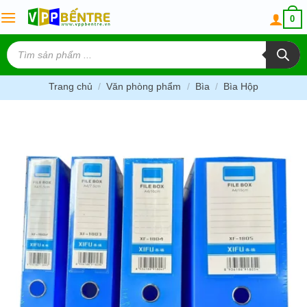
Skip
0
to
content
Tìm
kiếm
sản
phẩm
Trang chủ
/
Văn phòng phẩm
/
Bìa
/
Bìa Hộp