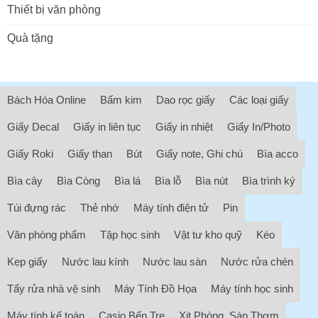
Thiết bị văn phòng
Quà tặng
Bách Hóa Online
Bấm kim
Dao rọc giấy
Các loại giấy
Giấy Decal
Giấy in liên tục
Giấy in nhiệt
Giấy In/Photo
Giấy Roki
Giấy than
Bút
Giấy note, Ghi chú
Bìa acco
Bìa cây
Bìa Còng
Bìa lá
Bìa lỗ
Bìa nút
Bìa trình ký
Túi đựng rác
Thẻ nhớ
Máy tính điện tử
Pin
Văn phòng phẩm
Tập học sinh
Vật tư kho quỹ
Kéo
Kẹp giấy
Nước lau kính
Nước lau sàn
Nước rửa chén
Tẩy rửa nhà vệ sinh
Máy Tính Đồ Họa
Máy tính học sinh
Máy tính kế toán
Casio Bến Tre
Xịt Phòng, Sáp Thơm