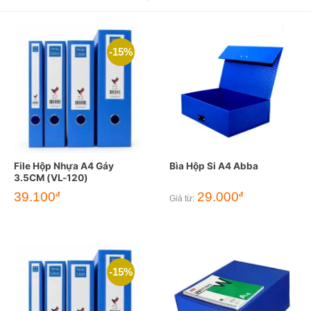
-15%
File Hộp Nhựa A4 Gáy
Bìa Hộp Si A4 Abba
3.5CM (VL-120)
Giá
Giá
39.100
29.000
đ
đ
Giá từ:
gốc
hiện
là:
tại
46.000đ.
là:
39.100đ.
-15%