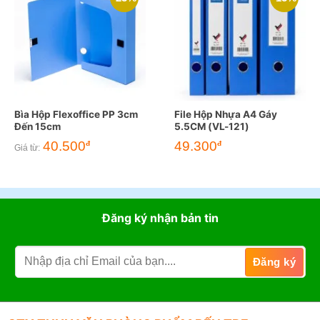
Bìa Hộp Flexoffice PP 3cm
File Hộp Nhựa A4 Gáy
Đến 15cm
5.5CM (VL-121)
Giá
Giá
40.500
49.300
đ
đ
Giá từ:
gốc
hiện
là:
tại
58.000đ.
là:
49.300đ.
Đăng ký nhận bản tin