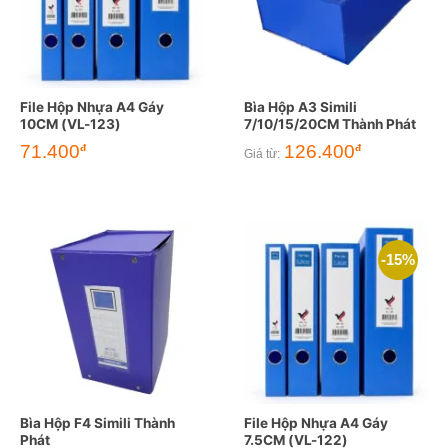
File Hộp Nhựa A4 Gáy
Bìa Hộp A3 Simili
10CM (VL-123)
7/10/15/20CM Thành Phát
Giá
Giá
71.400
126.400
đ
đ
Giá từ:
gốc
hiện
là:
tại
84.000đ.
là:
71.400đ.
-15%
Bìa Hộp F4 Simili Thành
File Hộp Nhựa A4 Gáy
Phát
7.5CM (VL-122)