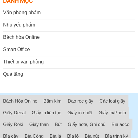
DANH MỤC
Văn phòng phẩm
Nhu yếu phẩm
Bách hóa Online
Smart Office
Thiết bị văn phòng
Quà tặng
Bách Hóa Online
Bấm kim
Dao rọc giấy
Các loại giấy
Giấy Decal
Giấy in liên tục
Giấy in nhiệt
Giấy In/Photo
Giấy Roki
Giấy than
Bút
Giấy note, Ghi chú
Bìa acco
Bìa cây
Bìa Còng
Bìa lá
Bìa lỗ
Bìa nút
Bìa trình ký