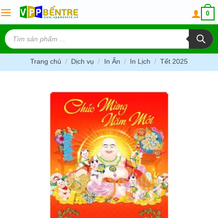
Skip
0
to
content
Tìm
kiếm
sản
phẩm
Trang chủ
/
Dịch vụ
/
In Ấn
/
In Lịch
/
Tết 2025