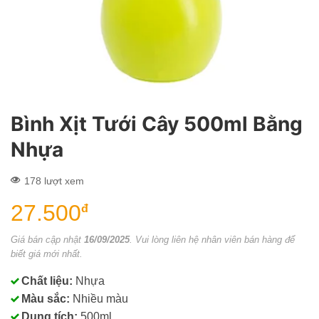
Bình Xịt Tưới Cây 500ml Bằng
Nhựa
178 lượt xem
27.500
đ
Giá bán cập nhật
16/09/2025
. Vui lòng liên hệ nhân viên bán hàng để
biết giá mới nhất.
Chất liệu:
Nhựa
Màu sắc:
Nhiều màu
Dung tích:
500ml