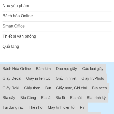
Nhu yếu phẩm
Bách hóa Online
Smart Office
Thiết bị văn phòng
Quà tặng
Bách Hóa Online
Bấm kim
Dao rọc giấy
Các loại giấy
Giấy Decal
Giấy in liên tục
Giấy in nhiệt
Giấy In/Photo
Giấy Roki
Giấy than
Bút
Giấy note, Ghi chú
Bìa acco
Bìa cây
Bìa Còng
Bìa lá
Bìa lỗ
Bìa nút
Bìa trình ký
Túi đựng rác
Thẻ nhớ
Máy tính điện tử
Pin