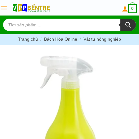
Skip
0
to
content
Tìm
kiếm
sản
phẩm
Trang chủ
/
Bách Hóa Online
/
Vật tư nông nghiệp