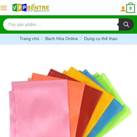
Skip
0
to
content
Tìm
kiếm
sản
phẩm
Trang chủ
/
Bách Hóa Online
/
Dụng cụ thể thao