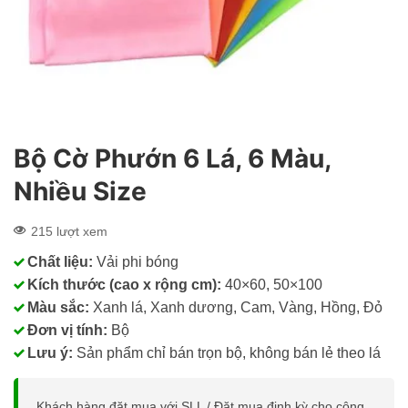
Bộ Cờ Phướn 6 Lá, 6 Màu,
Nhiều Size
215 lượt xem
Chất liệu:
Vải phi bóng
Kích thước (cao x rộng cm):
40×60, 50×100
Màu sắc:
Xanh lá, Xanh dương, Cam, Vàng, Hồng, Đỏ
Đơn vị tính:
Bộ
Lưu ý:
Sản phẩm chỉ bán trọn bộ, không bán lẻ theo lá
Khách hàng đặt mua với SLL / Đặt mua định kỳ cho công