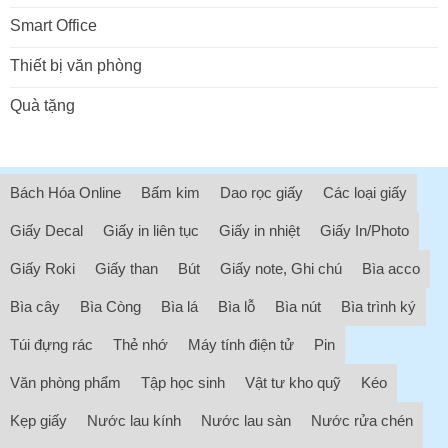
Smart Office
Thiết bị văn phòng
Quà tặng
Bách Hóa Online
Bấm kim
Dao rọc giấy
Các loại giấy
Giấy Decal
Giấy in liên tục
Giấy in nhiệt
Giấy In/Photo
Giấy Roki
Giấy than
Bút
Giấy note, Ghi chú
Bìa acco
Bìa cây
Bìa Còng
Bìa lá
Bìa lỗ
Bìa nút
Bìa trình ký
Túi đựng rác
Thẻ nhớ
Máy tính điện tử
Pin
Văn phòng phẩm
Tập học sinh
Vật tư kho quỹ
Kéo
Kẹp giấy
Nước lau kính
Nước lau sàn
Nước rửa chén