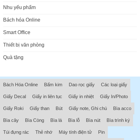
Nhu yếu phẩm
Bách hóa Online
Smart Office
Thiết bị văn phòng
Quà tặng
Bách Hóa Online
Bấm kim
Dao rọc giấy
Các loại giấy
Giấy Decal
Giấy in liên tục
Giấy in nhiệt
Giấy In/Photo
Giấy Roki
Giấy than
Bút
Giấy note, Ghi chú
Bìa acco
Bìa cây
Bìa Còng
Bìa lá
Bìa lỗ
Bìa nút
Bìa trình ký
Túi đựng rác
Thẻ nhớ
Máy tính điện tử
Pin