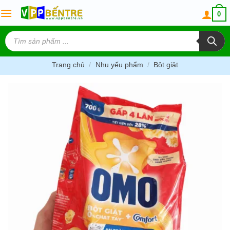
Skip
0
to
content
Tìm
kiếm
sản
phẩm
Trang chủ
/
Nhu yếu phẩm
/
Bột giặt