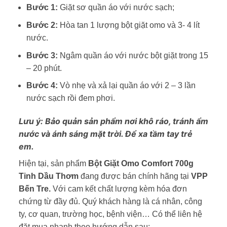
Bước 1:
Giặt sơ quần áo với nước sạch;
Bước 2:
Hòa tan 1 lượng bột giặt omo và 3- 4 lít
nước.
Bước 3:
Ngâm quần áo với nước bột giặt trong 15
– 20 phút.
Bước 4:
Vò nhẹ và xả lại quần áo với 2 – 3 lần
nước sạch rồi đem phơi.
Lưu ý: Bảo quản sản phẩm nơi khô ráo, tránh ẩm
nước và ánh sáng mặt trời. Để xa tầm tay trẻ
em.
Hiện tại, sản phẩm
Bột Giặt Omo Comfort 700g
Tinh Dầu Thơm
đang được bán chính hãng tại
VPP
Bến Tre.
Với cam kết chất lượng kèm hóa đơn
chứng từ đầy đủ. Quý khách hàng là cá nhân, công
ty, cơ quan, trường học, bệnh viện… Có thể liên hệ
đặt mua nhanh theo hướng dẫn sau: