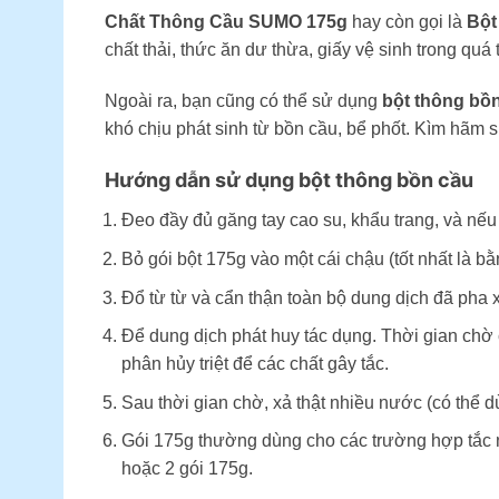
Chất Thông Cầu SUMO 175g
hay còn gọi là
Bột
chất thải, thức ăn dư thừa, giấy vệ sinh trong quá
Ngoài ra, bạn cũng có thể sử dụng
bột thông bồ
khó chịu phát sinh từ bồn cầu, bể phốt. Kìm hãm 
Hướng dẫn sử dụng bột thông bồn cầu
Đeo đầy đủ găng tay cao su, khẩu trang, và nếu 
Bỏ gói bột 175g vào một cái chậu (tốt nhất là b
Đổ từ từ và cẩn thận toàn bộ dung dịch đã pha 
Để dung dịch phát huy tác dụng. Thời gian chờ c
phân hủy triệt để các chất gây tắc.
Sau thời gian chờ, xả thật nhiều nước (có thể 
Gói 175g thường dùng cho các trường hợp tắc n
hoặc 2 gói 175g.