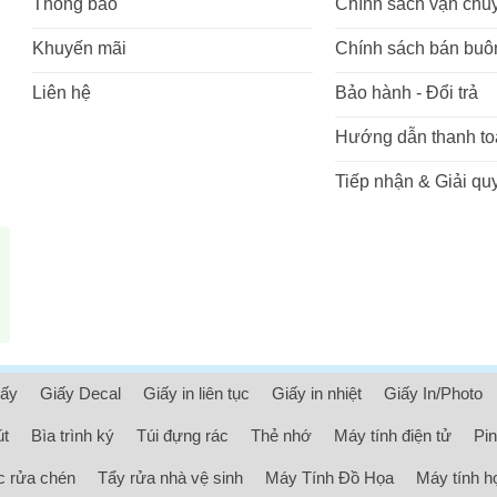
Thông báo
Chính sách vận chu
Khuyến mãi
Chính sách bán buô
Liên hệ
Bảo hành - Đổi trả
Hướng dẫn thanh to
Tiếp nhận & Giải quy
iấy
Giấy Decal
Giấy in liên tục
Giấy in nhiệt
Giấy In/Photo
út
Bìa trình ký
Túi đựng rác
Thẻ nhớ
Máy tính điện tử
Pin
 rửa chén
Tẩy rửa nhà vệ sinh
Máy Tính Đồ Họa
Máy tính h