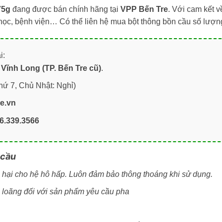
75g
đang được bán chính hãng tại
VPP Bến Tre
. Với cam kết 
 học, bệnh viện… Có thể liên hệ mua bột thông bồn cầu số lượ
i:
Vĩnh Long (TP. Bến Tre cũ)
.
hứ 7, Chủ Nhật: Nghỉ)
re.vn
6.339.3566
 cầu
à hại cho hệ hô hấp. Luôn đảm bảo thông thoáng khi sử dụng.
a loãng đối với sản phẩm yêu cầu pha