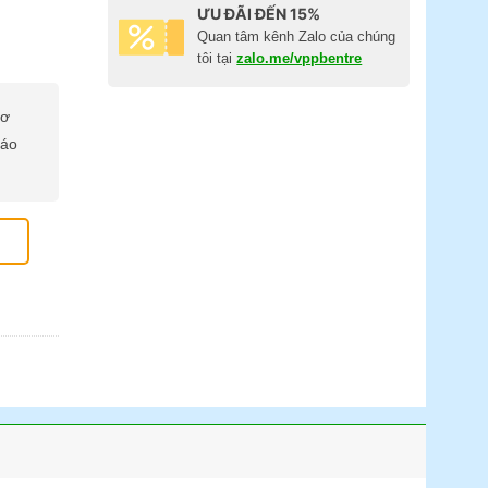
ƯU ĐÃI ĐẾN 15%
Quan tâm kênh Zalo của chúng
tôi tại
zalo.me/vppbentre
cơ
báo