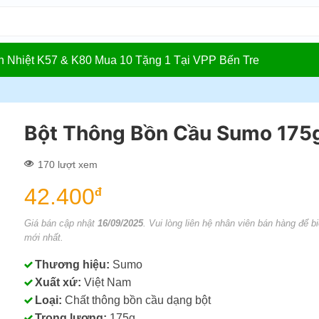
In Nhiệt K57 & K80 Mua 10 Tặng 1 Tại VPP Bến Tre
Bột Thông Bồn Cầu Sumo 175
170 lượt xem
42.400
đ
Giá bán cập nhật
16/09/2025
. Vui lòng liên hệ nhân viên bán hàng để bi
mới nhất.
Thương hiệu:
Sumo
Xuất xứ:
Việt Nam
Loại:
Chất thông bồn cầu dạng bột
Trọng lượng:
175g