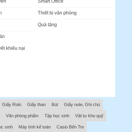
yển
Smart Office
n
Thiết bị văn phòng
Quà tặng
án
ết khiếu nại
Giấy Roki
Giấy than
Bút
Giấy note, Ghi chú
Văn phòng phẩm
Tập học sinh
Vật tư kho quỹ
ọc sinh
Máy tính kế toán
Casio Bến Tre