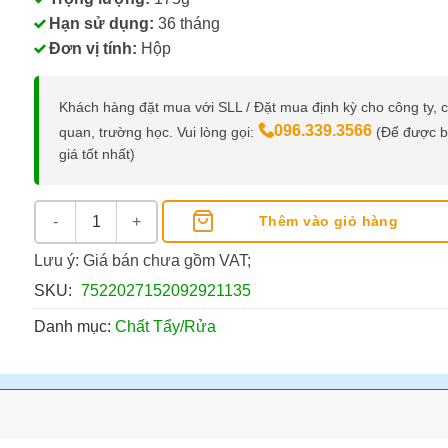
Hạn sử dụng:
36 tháng
Đơn vị tính:
Hộp
Khách hàng đặt mua với SLL / Đặt mua định kỳ cho công ty, 
096.339.3566
quan, trường học. Vui lòng gọi:
(Để được 
giá tốt nhất)
Bột Thông Bồn Cầu Sumo 175g số lượng
Thêm vào giỏ hàng
Lưu ý: Giá bán chưa gồm VAT;
SKU:
7522027152092921135
Danh mục:
Chất Tẩy/Rửa