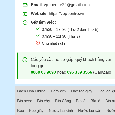
Email:
vppbentre22@gmail.com
Website:
https://vppbentre.vn
Giờ làm việc:
07h30 – 17h30 (Thứ 2 đến Thứ 6)
07h30 – 11h30 (Thứ 7)
Chủ nhật nghỉ
Các yêu cầu hỗ trợ gấp, quý khách hàng vui
lòng gọi:
0869 03 9090
hoặc
096 339 3566
(Call/Zalo)
Bách Hóa Online
Bấm kim
Dao rọc giấy
Các loại g
Bìa acco
Bìa cây
Bìa Còng
Bìa lá
Bìa lỗ
Bìa n
Kéo
Kẹp giấy
Nước lau kính
Nước lau sàn
Nước