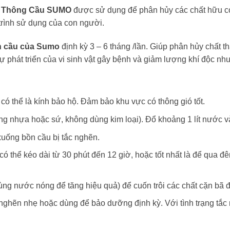
 Thông Cầu SUMO
được sử dụng để phân hủy các chất hữu cơ t
 trình sử dụng của con người.
n cầu của Sumo
định kỳ 3 – 6 tháng /lần. Giúp phân hủy chất t
sự phát triển của vi sinh vật gây bệnh và giảm lượng khí độc n
có thể là kính bảo hộ. Đảm bảo khu vực có thông gió tốt.
ằng nhựa hoặc sứ, không dùng kim loại). Đổ khoảng 1 lít nước v
xuống bồn cầu bị tắc nghẽn.
ó thể kéo dài từ 30 phút đến 12 giờ, hoặc tốt nhất là để qua đê
dùng nước nóng để tăng hiệu quả) để cuốn trôi các chất cặn bã
ghẽn nhẹ hoặc dùng để bảo dưỡng định kỳ. Với tình trạng tắc