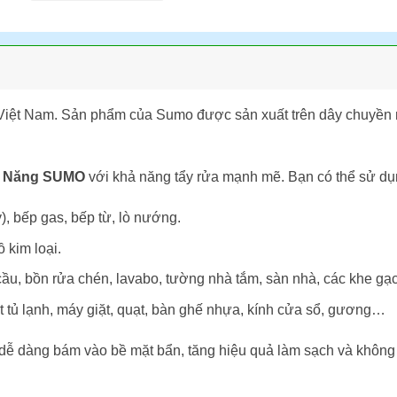
iệt Nam. Sản phẩm của Sumo được sản xuất trên dây chuyền 
a Năng SUMO
với khả năng tẩy rửa mạnh mẽ. Bạn có thể sử dụ
y), bếp gas, bếp từ, lò nướng.
 kim loại.
ầu, bồn rửa chén, lavabo, tường nhà tắm, sàn nhà, các khe gạ
tủ lạnh, máy giặt, quạt, bàn ghế nhựa, kính cửa sổ, gương…
 dễ dàng bám vào bề mặt bẩn, tăng hiệu quả làm sạch và không 