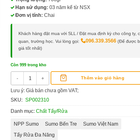
Hạn sử dụng:
03 năm kể từ NSX
Đơn vị tính:
Chai
Khách hàng đặt mua với SLL / Đặt mua định kỳ cho công ty, 
096.339.3566
quan, trường học. Vui lòng gọi:
(Để được 
giá tốt nhất)
Còn 999 trong kho
Tẩy Rửa Đa Năng Sumo Chai 700g số lượng
Thêm vào giỏ hàng
Lưu ý: Giá bán chưa gồm VAT;
SKU:
SP002310
Danh mục:
Chất Tẩy/Rửa
NPP Sumo
Sumo Bến Tre
Sumo Việt Nam
Tẩy Rửa Đa Năng