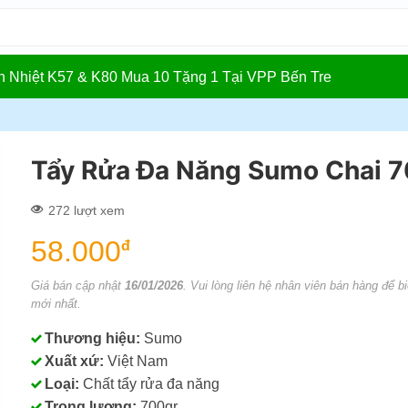
In Nhiệt K57 & K80 Mua 10 Tặng 1 Tại VPP Bến Tre
Tẩy Rửa Đa Năng Sumo Chai 
272 lượt xem
58.000
đ
Giá bán cập nhật
16/01/2026
. Vui lòng liên hệ nhân viên bán hàng để bi
mới nhất.
Thương hiệu:
Sumo
Xuất xứ:
Việt Nam
Loại:
Chất tẩy rửa đa năng
Trọng lượng:
700gr