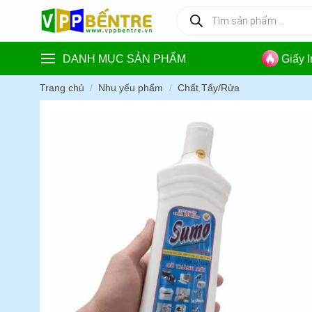
Skip
Tìm
kiếm
to
sản
content
phẩm
DANH MỤC SẢN PHẨM
Giấy 
Trang chủ
/
Nhu yếu phẩm
/
Chất Tẩy/Rửa