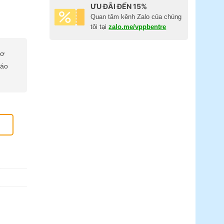
ƯU ĐÃI ĐẾN 15%
Quan tâm kênh Zalo của chúng
tôi tại
zalo.me/vppbentre
cơ
báo