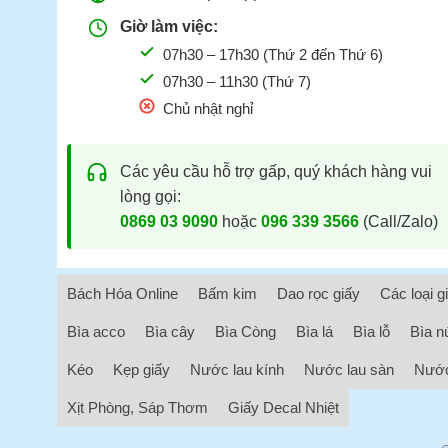
Giờ làm việc:
07h30 – 17h30 (Thứ 2 đến Thứ 6)
07h30 – 11h30 (Thứ 7)
Chủ nhật nghỉ
Các yêu cầu hỗ trợ gấp, quý khách hàng vui
lòng gọi:
0869 03 9090
hoặc
096 339 3566
(Call/Zalo)
Bách Hóa Online
Bấm kim
Dao rọc giấy
Các loại g
Bìa acco
Bìa cây
Bìa Còng
Bìa lá
Bìa lỗ
Bìa n
Kéo
Kẹp giấy
Nước lau kính
Nước lau sàn
Nước
Xịt Phòng, Sáp Thơm
Giấy Decal Nhiệt