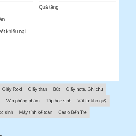
Quà tặng
án
ết khiếu nại
Giấy Roki
Giấy than
Bút
Giấy note, Ghi chú
Văn phòng phẩm
Tập học sinh
Vật tư kho quỹ
ọc sinh
Máy tính kế toán
Casio Bến Tre