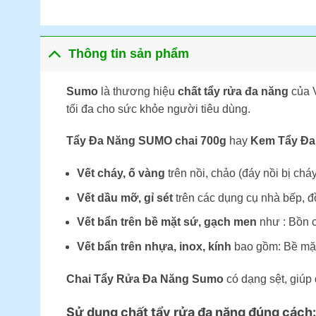
Thông tin sản phẩm
Sumo
là thương hiệu
chất tẩy rửa đa năng
của V
tối đa cho sức khỏe người tiêu dùng.
Tẩy Đa Năng SUMO chai 700g
hay
Kem Tẩy Đ
Vết cháy, ố vàng
trên nồi, chảo (đáy nồi bị chá
Vết dầu mỡ, gỉ sét
trên các dụng cụ nhà bếp, đồ
Vết bẩn trên bề mặt sứ, gạch men
như : Bồn c
Vết bẩn trên nhựa, inox, kính
bao gồm: Bề mặt 
Chai Tẩy Rửa Đa Năng Sumo
có dạng sệt, giúp
Sử dụng chất tẩy rửa đa năng đúng cách: