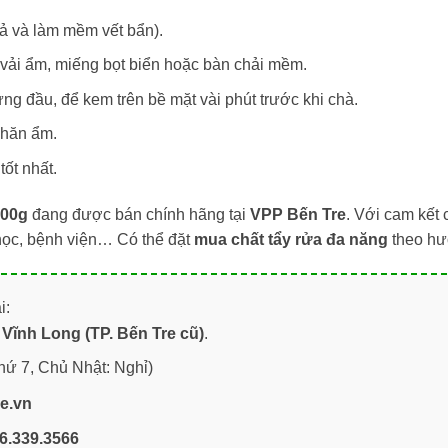
ả và làm mềm vết bẩn).
vải ẩm, miếng bọt biển hoặc bàn chải mềm.
ng đầu, để kem trên bề mặt vài phút trước khi chà.
khăn ẩm.
ốt nhất.
700g
đang được bán chính hãng tại
VPP Bến Tre
. Với cam kết
 học, bệnh viện… Có thể đặt
mua chất tẩy rửa đa năng
theo hư
i:
Vĩnh Long (TP. Bến Tre cũ)
.
hứ 7, Chủ Nhật: Nghỉ)
re.vn
6.339.3566