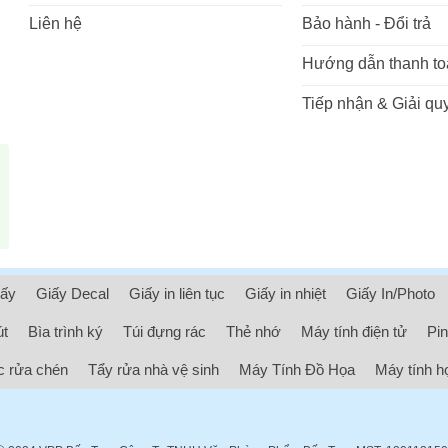
Liên hệ
Bảo hành - Đổi trả
Hướng dẫn thanh to
Tiếp nhận & Giải quy
iấy
Giấy Decal
Giấy in liên tục
Giấy in nhiệt
Giấy In/Photo
út
Bìa trình ký
Túi đựng rác
Thẻ nhớ
Máy tính điện tử
Pin
 rửa chén
Tẩy rửa nhà vệ sinh
Máy Tính Đồ Họa
Máy tính h